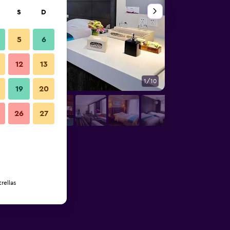
S
D
5
6
12
13
1/10
Habitación
19
20
26
27
rellas