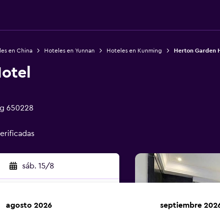
les en China
Hoteles en Yunnan
Hoteles en Kunming
Herton Garden 
otel
ng 650228
erificadas
sáb. 15/8
agosto 2026
septiembre 202