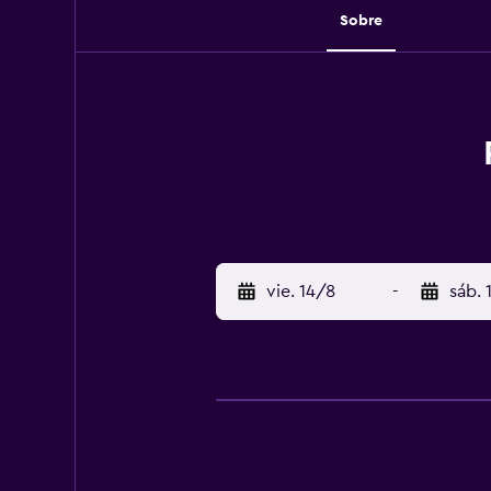
Sobre
vie. 14/8
-
sáb. 