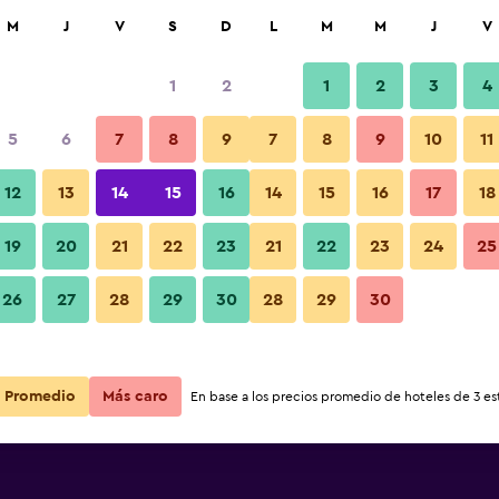
car
M
J
V
S
D
L
M
M
J
V
1
2
1
2
3
4
5
6
7
8
9
7
8
9
10
11
Habitación
12
13
14
15
16
14
15
16
17
18
Ver precios
l
19
20
21
22
23
21
22
23
24
25
Fotos
26
27
28
29
30
28
29
30
Ver precios
l
Ver precios
l
Promedio
Más caro
En base a los precios promedio de hoteles de 3 est