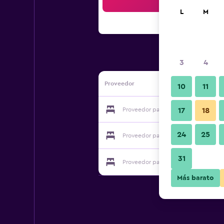
Bus
L
M
3
4
Proveedor
10
11
Proveedor para Herton Garden Hote
17
18
24
25
Proveedor para Herton Garden Hote
31
Proveedor para Herton Garden Hote
Más barato