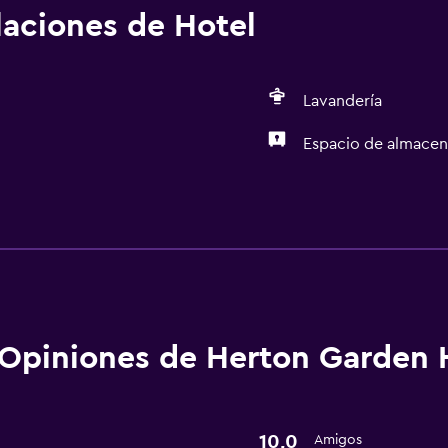
alaciones de Hotel
Lavandería
Espacio de almace
Lavandería
Lavandería
Servicios básicos
Wifi gratis
Opiniones de Herton Garden 
10,0
Amigos