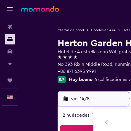
Vuelos
Ofertas de hotel
Hoteles en Asia
Hote
Alojamientos
Herton Garden H
Autos
Hotel de 4 estrellas con Wifi gratis
4 estrellas
Planifica con IA
No 393 Rixin Middle Road, Kunmi
+86 871 6395 9991
Muy bueno
6 calificaciones v
8,7
Trips
Español
vie. 14/8
-
2 huéspedes, 1 habitación