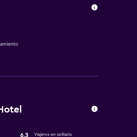
namiento
Hotel
6,3
Viajeros en solitario