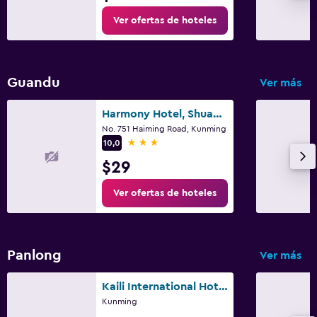
Ver ofertas de hoteles
Guandu
Ver más
Harmony Hotel, Shuangqiao Night Market, Kunming Convention and Exhibition Center
No. 751 Haiming Road, Kunming
3 estrellas
10,0
$29
Ver ofertas de hoteles
Panlong
Ver más
Kaili International Hotel Apartments Beichen CC
Kunming