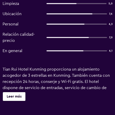
Limpieza
5,0
Ubicación
7,6
Personal
6,3
Relación calidad-
7,0
precio
En general
6,1
Tian Rui Hotel Kunming proporciona un alojamiento
acogedor de 3 estrellas en Kunming. También cuenta con
recepción 24 horas, conserje y Wi-Fi gratis. El hotel
dispone de servicio de entradas, servicio de cambio de
divisas y un servicio de guardaequipajes. Además, el
Leer más
personal multilingüe está a tu disposición para ofrecerte
información sobre la zona. Las habitaciones del hotel
ofrecen un entorno elegante donde descansar, con