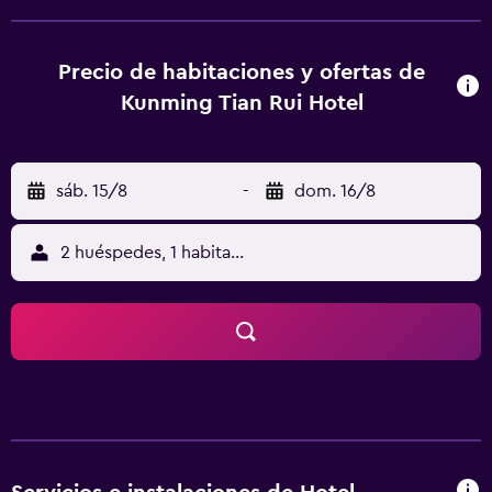
multitud de comodidades e instalaciones como zapatillas.
Todas ellas ofrecen internet en las habitaciones, una
tetera/cafetera y agua embotellada. Los huéspedes del
Precio de habitaciones y ofertas de
hotel pueden relajarse en el bar del establecimiento, que
Kunming Tian Rui Hotel
es una opción perfecta para tomar una bebida por la
noche.
sáb. 15/8
-
dom. 16/8
2 huéspedes, 1 habitación