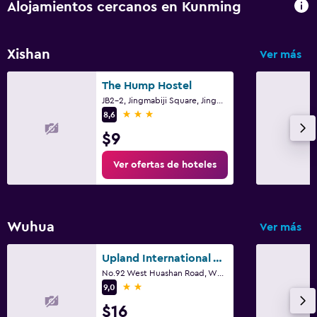
Alojamientos cercanos en Kunming
Xishan
Ver más
The Hump Hostel
JB2-2, Jingmabiji Square, Jingbi Road, Kunming
3 estrellas
8,6
$9
Ver ofertas de hoteles
Wuhua
Ver más
Upland International Youth Hostel
No.92 West Huashan Road, Wuhua District, Kunming
2 estrellas
9,0
$16