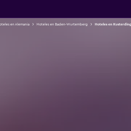
oteles en Alemania
Hoteles en Baden-Wurtemberg
Hoteles en Kusterdin