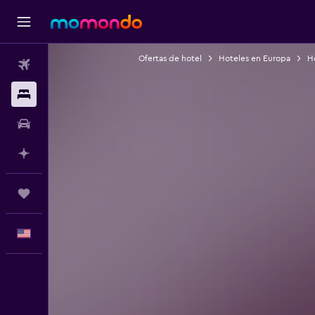
Ofertas de hotel
Hoteles en Europa
H
Vuelos
Alojamientos
Autos
Planifica con IA
Trips
Español