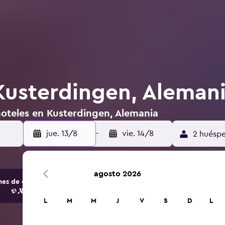
Kusterdingen, Aleman
hoteles en Kusterdingen, Alemania
jue. 13/8
-
vie. 14/8
2 huéspe
agosto 2026
s de opciones de hoteles y alojamientos.
L
M
M
J
V
S
D
L