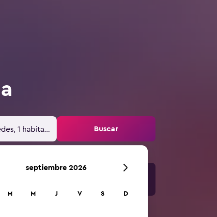
ia
Buscar
des, 1 habitación
septiembre 2026
M
M
J
V
S
D