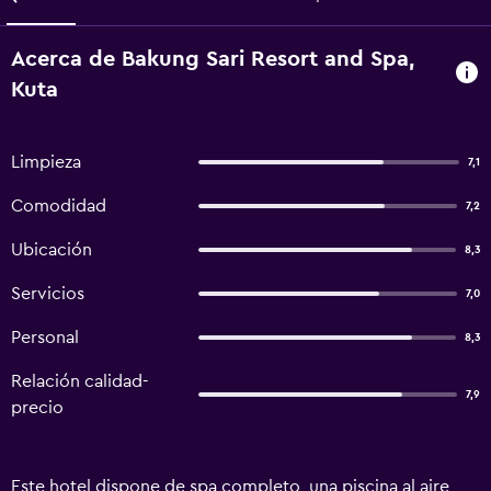
Acerca de Bakung Sari Resort and Spa,
Kuta
Limpieza
7,1
Comodidad
7,2
Ubicación
8,3
Servicios
7,0
Personal
8,3
Relación calidad-
7,9
precio
Este hotel dispone de spa completo, una piscina al aire