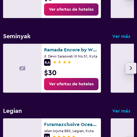
Ver ofertas de hoteles
Seminyak
Ver más
Ramada Encore by Wyndham Seminyak Bali
Jl. Dewi Saraswati III No.51, Kuta
4 estrellas
8,4
$30
Ver ofertas de hoteles
Legian
Ver más
Furamaxclusive Ocean Beach Seminyak Bali
Jalan Arjuna 88X, Legian, Kuta
5 estrellas
7,8