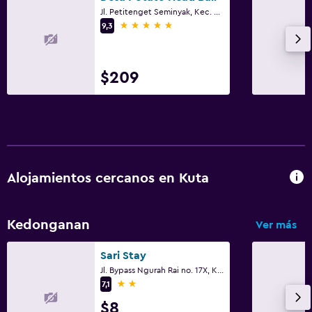
Jl. Petitenget Seminyak, Kec. Kuta Utara, Kabupaten Badung, Bali No.51B, Kuta
5 estrellas
9,3
$209
Alojamientos cercanos en Kuta
Kedonganan
Ver más
Sari Stay
Jl. Bypass Ngurah Rai no. 17X, Kuta
2 estrellas
7,1
$8