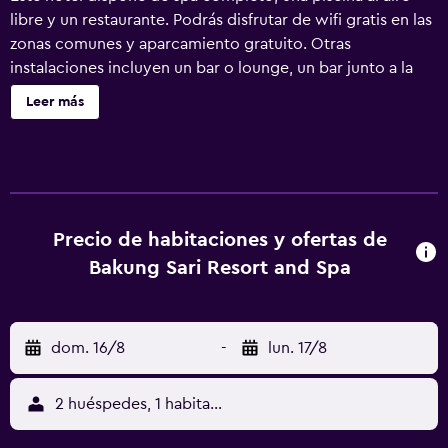
libre y un restaurante. Podrás disfrutar de wifi gratis en las
zonas comunes y aparcamiento gratuito. Otras
instalaciones incluyen un bar o lounge, un bar junto a la
piscina y servicios de spa. Bakung Sari Resort and Spa
Leer más
ofrece 101 alojamientos con aire acondicionado, minibar y
caja fuerte. Se ofrece una televisión LCD con canales por
satélite de suscripción. Los baños están equipados con
ducha y artículos de higiene personal gratuitos. Este hotel
en Kuta ofrece acceso a Internet wifi gratis. Los servicios
para las personas de negocios incluyen escritorio y
Precio de habitaciones y ofertas de
teléfono. Se ofrece servicio de limpieza todos los días. En
Bakung Sari Resort and Spa
el alojamiento hay piscina al aire libre y piscina infantil.
dom. 16/8
-
lun. 17/8
2 huéspedes, 1 habitación