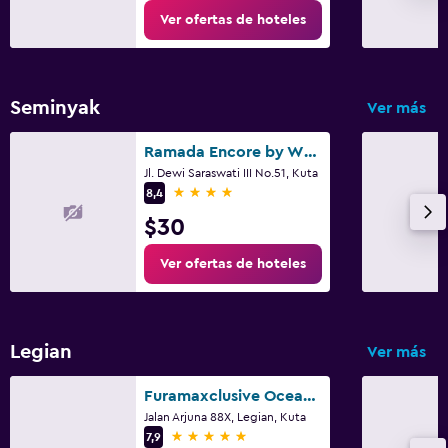
Ver ofertas de hoteles
Seminyak
Ver más
Ramada Encore by Wyndham Seminyak Bali
Jl. Dewi Saraswati III No.51, Kuta
4 estrellas
8,4
$30
Ver ofertas de hoteles
Legian
Ver más
Furamaxclusive Ocean Beach Seminyak Bali
Jalan Arjuna 88X, Legian, Kuta
5 estrellas
7,9