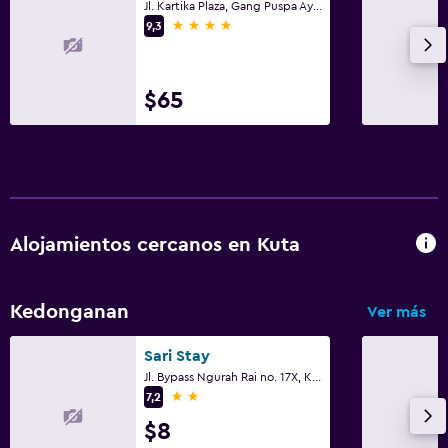
Jl. Kartika Plaza, Gang Puspa Ayu No. 99, Kuta
4 estrellas
9,3
$65
Alojamientos cercanos en Kuta
Kedonganan
Ver más
Sari Stay
Jl. Bypass Ngurah Rai no. 17X, Kuta
2 estrellas
7,2
$8