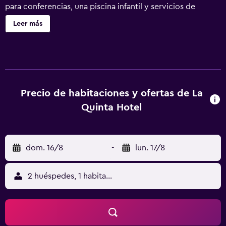
para conferencias, una piscina infantil y servicios de
conserjería. La Quinta Hotel ofrece 112 alojamientos con
Leer más
aire acondicionado, caja fuerte y secador de pelo. Se
ofrece una televisión LCD con canales por cable. Los
baños están equipados con ducha. Este hotel en La Ceiba
ofrece acceso a Internet wifi gratis. Se ofrece servicio de
limpieza todos los días. En el alojamiento hay piscina al
aire libre y piscina infantil.
Precio de habitaciones y ofertas de La
Quinta Hotel
dom. 16/8
-
lun. 17/8
2 huéspedes, 1 habitación