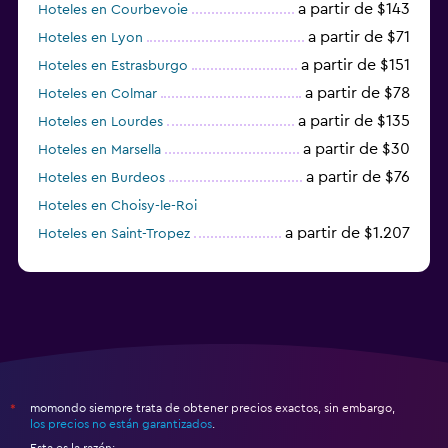
a partir de $143
Hoteles en Courbevoie
a partir de $71
Hoteles en Lyon
a partir de $151
Hoteles en Estrasburgo
a partir de $78
Hoteles en Colmar
a partir de $135
Hoteles en Lourdes
a partir de $30
Hoteles en Marsella
a partir de $76
Hoteles en Burdeos
Hoteles en Choisy-le-Roi
a partir de $1.207
Hoteles en Saint-Tropez
a partir de $68
Hoteles en Montpellier
momondo siempre trata de obtener precios exactos, sin embargo,
*
los precios no están garantizados
.
Esta es la razón: