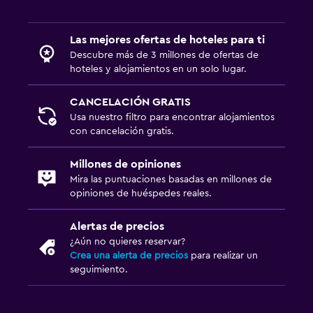
TV por cable o vía satélite
Las mejores ofertas de hoteles para ti
TV
Descubre más de 3 millones de ofertas de
hoteles y alojamientos en un solo lugar.
Salud y seguridad
CANCELACIÓN GRATIS
Limpieza diaria
Usa nuestro filtro para encontrar alojamientos
Detector de monóxido de carbono
con cancelación gratis.
Millones de opiniones
Estacionamiento y transporte
Mira las puntuaciones basadas en millones de
Estacionamiento gratuito
opiniones de huéspedes reales.
Lavandería
Alertas de precios
¿Aún no quieres reservar?
Plancha y tabla de planchar
Crea una alerta de precios
para realizar un
seguimiento.
Habitación
Armario o clóset