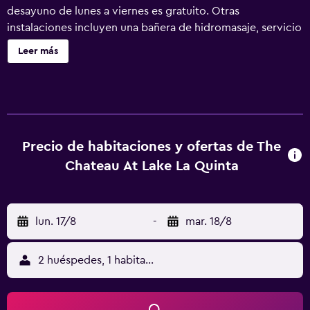
desayuno de lunes a viernes es gratuito. Otras
instalaciones incluyen una bañera de hidromasaje, servicio
de recepción 24 horas y periódicos gratuitos. The Chateau
Leer más
at Lake La Quinta ofrece 24 alojamientos con aire
acondicionado, con acceso por pasillos exteriores y caja
fuerte y botella de agua gratuita. Las habitaciones
disponen de balcón o patio. Las camas tienen colchones
con una capa de acolchado adicional y están vestidas con
sábanas de algodón egipcio, edredón de plumas y ropa
Precio de habitaciones y ofertas de The
de cama de alta calidad. Los huéspedes pueden utilizar los
Chateau At Lake La Quinta
siguientes servicios disponibles en las habitaciones:
frigorífico y cafetera y tetera. Los baños están equipados
con bañera o ducha, albornoces, artículos de higiene
lun. 17/8
-
mar. 18/8
personal de diseño y artículos de higiene personal
gratuitos. Se ofrece una televisión LCD con canales
digitales. Los servicios para las personas de negocios
2 huéspedes, 1 habitación
incluyen teléfono con llamadas locales gratuitas (pueden
existir restricciones). Las habitaciones también incluyen