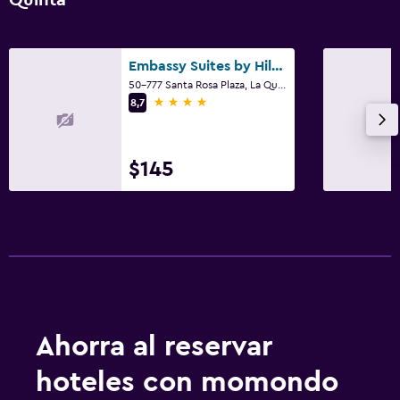
Cafetera
Embassy Suites by Hilton La Quinta Hotel & Spa
Aire libre
50-777 Santa Rosa Plaza, La Quinta, CA
Terraza/patio
4 estrellas
8,7
Terraza
Chimenea exterior
$145
Jardín
Piscina y spa
Bañera de hidromasaje
Piscina al aire libre
Toallas para piscina
Ahorra al reservar
Sistema de entretenimiento
hoteles con momondo
TV de pantalla plana