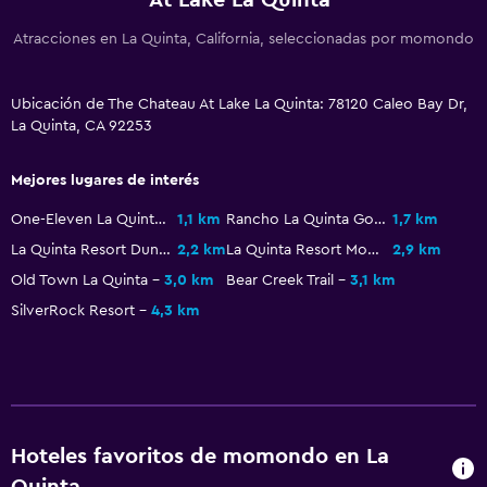
Recepción 24 horas
Atracciones en La Quinta, California, seleccionadas por momondo
Actividades
Senderismo
Ubicación de The Chateau At Lake La Quinta: 78120 Caleo Bay Dr,
La Quinta, CA 92253
Bicicletas
Golf
Mejores lugares de interés
Ciclismo
One-Eleven La Quinta Centre
1,1 km
Rancho La Quinta Golf Club
1,7 km
Paseos a caballo
La Quinta Resort Dunes Course
2,2 km
La Quinta Resort Mountain Course
2,9 km
Bolera
Old Town La Quinta
3,0 km
Bear Creek Trail
3,1 km
SilverRock Resort
4,3 km
Comedor
Restaurante
Bar/lounge
Tetera/cafetera
Hoteles favoritos de momondo en La
Nevera
Quinta