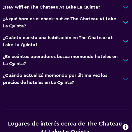
Tina de baño
¿Hay wifi en The Chateau At Lake La Quinta?
Secador de pelo
¿A qué hora es el check-out en The Chateau At Lake
Aseo
La Quinta?
Papel higiénico
¿Cuánto cuesta una habitación en The Chateau At
Albornoz
Lake La Quinta?
Baño privado
¿En cuántos operadores busca momondo hoteles en
La Quinta?
Servicios y facilidades
¿Cuándo actualizó momondo por última vez los
Centro de negocios
precios de hoteles en La Quinta?
Servicio de despertador
Caja fuerte
Instalaciones para reuniones
Check-out exprés
Lugares de interés cerca de The Chateau
Botella de agua
At Lake La Quinta