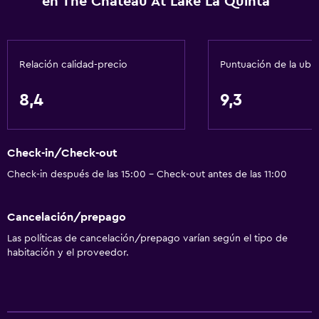
en The Chateau At Lake La Quinta
Gel de ducha
Aire acondicionado
Toallas/ropa de cama (cargo adicional)
Relación calidad-precio
Puntuación de la ubi
Papeleras
8,4
9,3
Acondicionador
Accesibilidad y adecuación
Check-in/Check-out
Unidad accesible para personas en silla de ruedas
Check-in después de las 15:00 - Check-out antes de las 11:00
Mascotas permitidas bajo consulta (pueden aplicar cargos
extra)
Cancelación/prepago
Accesibilidad
Las políticas de cancelación/prepago varían según el tipo de
Ducha adaptada para silla de ruedas
habitación y el proveedor.
Estacionamiento accesible
Para no fumadores
Plantas superiores accesibles por escaleras