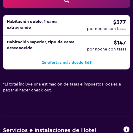
secador de pelo y tabla de planchar con plancha. Se
ofrece servicio de limpieza todos los días. En el
alojamiento hay piscina al aire libre y bañera de
hidromasaje. Se pueden practicar las actividades de ocio
$377
Habitación doble, 1 cama
extragrande
y esparcimiento que se indican más abajo en las
por noche con tasas
instalaciones o cerca del alojamiento (es posible que se
$147
Habitación superior, tipo de cama
aplique un recargo).
desconocido
por noche con tasas
24 ofertas más desde $65
*
El total incluye una estimación de tasas e impuestos locales a
pagar al hacer check-out.
Servicios e instalaciones de Hotel