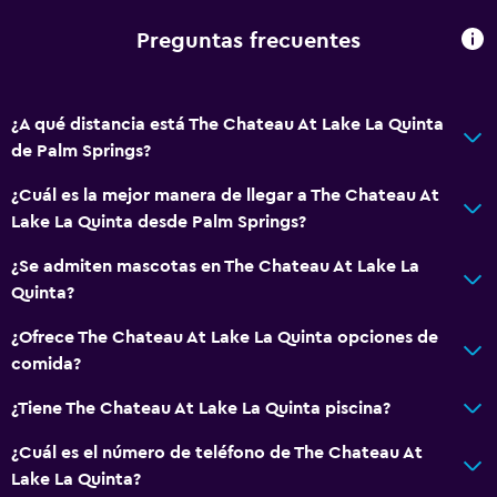
Entrada privada
Preguntas frecuentes
General
¿A qué distancia está The Chateau At Lake La Quinta
Chimenea
de Palm Springs?
Zona de estar
¿Cuál es la mejor manera de llegar a The Chateau At
Vista al lago
Lake La Quinta desde Palm Springs?
Teléfono
¿Se admiten mascotas en The Chateau At Lake La
Alfombrado
Quinta?
Vista a la montaña
¿Ofrece The Chateau At Lake La Quinta opciones de
Piso de mosaico/mármol
comida?
Espacio de almacenamiento
¿Tiene The Chateau At Lake La Quinta piscina?
Baño
¿Cuál es el número de teléfono de The Chateau At
Ducha
Lake La Quinta?