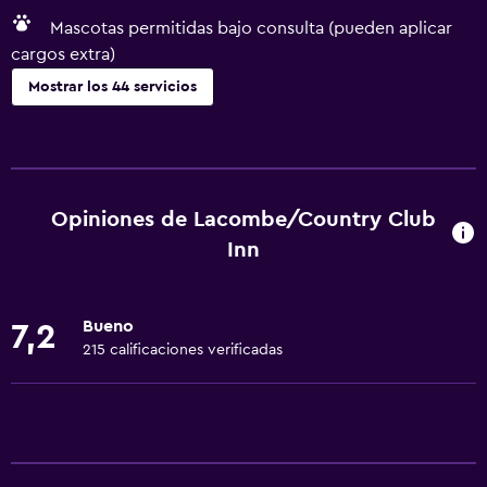
Mascotas permitidas bajo consulta (pueden aplicar
cargos extra)
Mostrar los 44 servicios
Servicios básicos
Wifi gratis
Wifi disponible en todas las instalaciones
Opiniones de Lacombe/Country Club
Internet
Inn
Ropa de cama
Toallas
Bueno
7,2
Aire acondicionado
215 calificaciones verificadas
Artículos de aseo gratis
Calefacción
Cocina