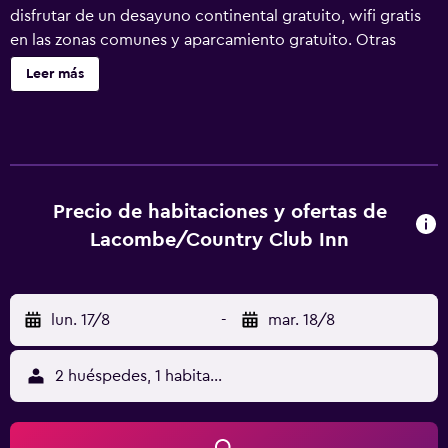
disfrutar de un desayuno continental gratuito, wifi gratis
en las zonas comunes y aparcamiento gratuito. Otras
instalaciones incluyen una máquina expendedora. Country
Leer más
Club Inn ofrece 25 alojamientos con aire acondicionado.
Los huéspedes pueden navegar por la web gracias a
nuestro acceso a Internet wifi gratis. Los baños están
equipados con ducha y bañera combinadas. Los servicios
para las personas de negocios incluyen escritorio y
teléfono; se ofrecen llamadas locales gratuitas (pueden
Precio de habitaciones y ofertas de
existir restricciones). Se ofrece servicio de limpieza todos
Lacombe/Country Club Inn
los días.
lun. 17/8
-
mar. 18/8
2 huéspedes, 1 habitación