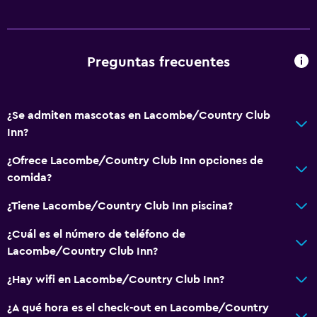
Unidad ubicada en la planta baja
Habitaciones para no fumadores disponibles
Mascotas permitidas bajo consulta (pueden aplicar cargos
Preguntas frecuentes
extra)
Entrada privada
¿Se admiten mascotas en Lacombe/Country Club
Sistema de entretenimiento
Inn?
TV por cable o vía satélite
¿Ofrece Lacombe/Country Club Inn opciones de
TV de pantalla plana
comida?
Sala de estar/TV compartida
¿Tiene Lacombe/Country Club Inn piscina?
¿Cuál es el número de teléfono de
Baño
Lacombe/Country Club Inn?
Tina de baño
¿Hay wifi en Lacombe/Country Club Inn?
Aseo
Baño privado
¿A qué hora es el check-out en Lacombe/Country