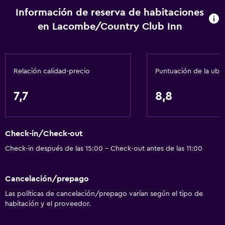
Utensilios de cocina
Información de reserva de habitaciones
en Lacombe/Country Club Inn
Cocina
Nevera
Microondas
Relación calidad-precio
Puntuación de la ubi
Cocineta
7,7
8,8
General
Habitaciones familiares
Check-in/Check-out
Teléfono
Check-in después de las 15:00 - Check-out antes de las 11:00
Alfombrado
Zona de estar
Cancelación/prepago
Sofá
Las políticas de cancelación/prepago varían según el tipo de
habitación y el proveedor.
Accesibilidad y adecuación