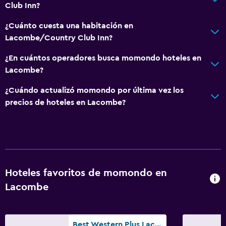
Club Inn?
Servicios y facilidades
¿Cuánto cuesta una habitación en
Servicio de despertador
Lacombe/Country Club Inn?
Servicio de habitaciones
¿En cuántos operadores busca momondo hoteles en
Recepción 24 horas
Lacombe?
¿Cuándo actualizó momondo por última vez los
Estacionamiento y transporte
precios de hoteles en Lacombe?
Estacionamiento gratuito
Estacionamiento privado
Aire libre
Hoteles favoritos de momondo en
Terraza/patio
Lacombe
Parrilla
Habitación
Best Western Plus Lacombe Inn & Suites