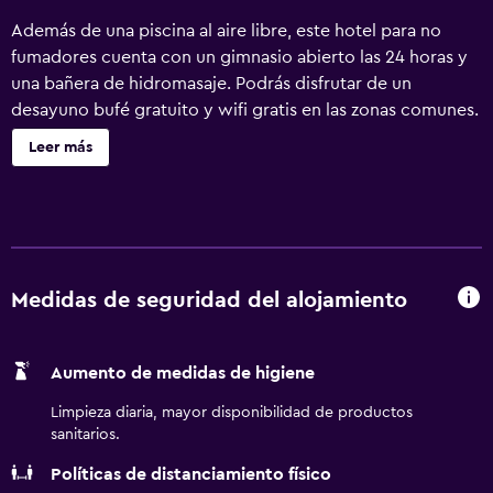
Además de una piscina al aire libre, este hotel para no
fumadores cuenta con un gimnasio abierto las 24 horas y
una bañera de hidromasaje. Podrás disfrutar de un
desayuno bufé gratuito y wifi gratis en las zonas comunes.
Otras instalaciones incluyen aparcamiento sin asistencia,
Leer más
una zona para conferencias y servicio de tintorería.
Homewood Suites by Hilton Lansdale ofrece 170
alojamientos con tabla de planchar con plancha y cortinas
opacas. El mobiliario de las habitaciones se compone de
sofá cama doble y mesa de comedor. Se ofrece televisión
por satélite con canales de suscripción y películas de
Medidas de seguridad del alojamiento
pago. En este hotel de 3 estrellas, los alojamientos
incluyen cocina con frigorífico/congelador grande, placa
Aumento de medidas de higiene
de cocina, microondas y comedor independiente. Este
hotel en Lansdale ofrece acceso a Internet por cable y wifi
Limpieza diaria, mayor disponibilidad de productos
gratis. Los servicios para las personas de negocios
sanitarios.
incluyen escritorio y sillas de oficina, además de teléfono;
Políticas de distanciamiento físico
se ofrecen llamadas locales gratuitas (pueden existir