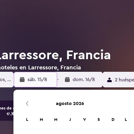
arressore, Francia
oteles en Larressore, Francia
sáb. 15/8
-
dom. 16/8
2 huéspe
agosto 2026
s de opciones de hoteles y alojamientos.
L
M
M
J
V
S
D
L