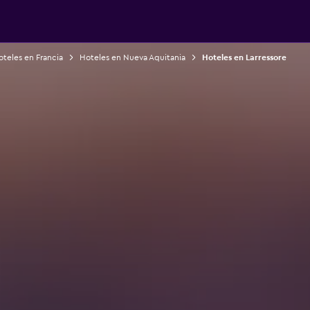
teles en Francia
Hoteles en Nueva Aquitania
Hoteles en Larressore