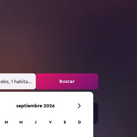
Buscar
des, 1 habitación
septiembre 2026
M
M
J
V
S
D