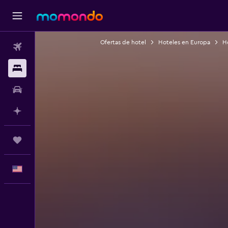
Ofertas de hotel
Hoteles en Europa
Ho
Vuelos
Alojamientos
Autos
Planifica con IA
Trips
Español