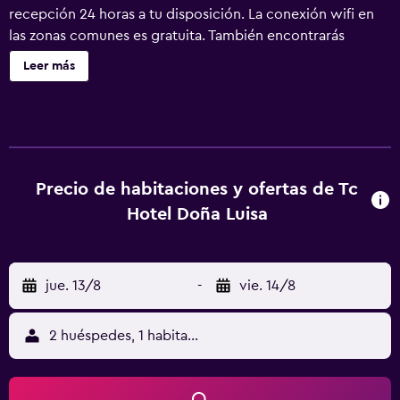
recepción 24 horas a tu disposición. La conexión wifi en
las zonas comunes es gratuita. También encontrarás
check-out exprés y una caja fuerte en la recepción. TC
Leer más
Hotel Doña Luisa ofrece 35 alojamientos con aire
acondicionado, caja fuerte y secador de pelo. Se ofrece
una Smart TV con Netflix. Los baños están equipados con
ducha con cabezal de ducha tipo lluvia y artículos de
higiene personal gratuitos. Este hotel en Las Palmas de
Gran Canaria ofrece acceso a Internet por cable y wifi
Precio de habitaciones y ofertas de Tc
gratis. Los servicios para las personas de negocios
Hotel Doña Luisa
incluyen escritorio y teléfono; se ofrecen llamadas locales
gratuitas (pueden existir restricciones). Se ofrece servicio
de limpieza todos los días.
jue. 13/8
-
vie. 14/8
2 huéspedes, 1 habitación