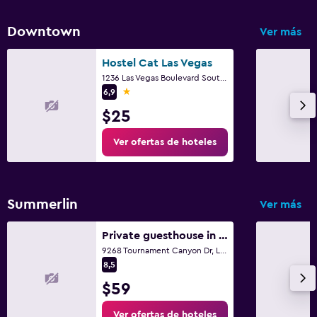
Downtown
Ver más
Hostel Cat Las Vegas
1236 Las Vegas Boulevard South, Las Vegas, NV
1 estrella
6,9
$25
Ver ofertas de hoteles
Summerlin
Ver más
Private guesthouse in upscale community
9268 Tournament Canyon Dr, Las Vegas, NV
8,5
$59
Ver ofertas de hoteles