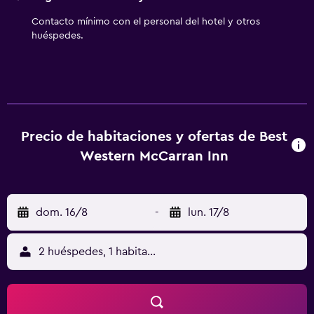
al amanecer a poca distancia en auto al oeste.
Contacto mínimo con el personal del hotel y otros
huéspedes.
Precio de habitaciones y ofertas de Best
Western McCarran Inn
dom. 16/8
-
lun. 17/8
2 huéspedes, 1 habitación