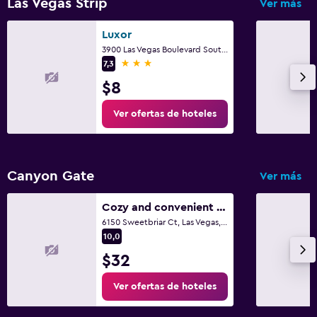
Las Vegas Strip
Ver más
Luxor
3900 Las Vegas Boulevard South, Las Vegas, NV
3 estrellas
7,3
$8
Ver ofertas de hoteles
Canyon Gate
Ver más
Cozy and convenient single bedroom, safe and close to everything
6150 Sweetbriar Ct, Las Vegas, NV
10,0
$32
Ver ofertas de hoteles