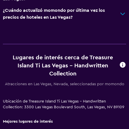
Spa
Bañera de hidromasaje
¿Cuándo actualizó momondo por última vez los
precios de hoteles en Las Vegas?
Piscina al aire libre
Sauna
Accesibilidad y adecuación
Accesibilidad
Lugares de interés cerca de Treasure
Ascensor
Island Ti Las Vegas - Handwritten
Para no fumadores
Collection
Áreas designadas para fumadores
Atracciones en Las Vegas, Nevada, seleccionadas por momondo
Lavandería
Ubicación de Treasure Island Ti Las Vegas - Handwritten
Servicio de planchado
Collection: 3300 Las Vegas Boulevard South, Las Vegas, NV 89109
Servicios de lavandería/tintorería
Mejores lugares de interés
Plancha y tabla de planchar