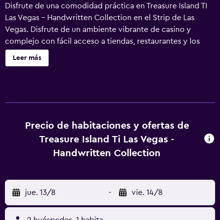
Disfrute de una comodidad práctica en Treasure Island TI
Las Vegas - Handwritten Collection en el Strip de Las
Vegas. Disfrute de un ambiente vibrante de casino y
complejo con fácil acceso a tiendas, restaurantes y los
principales espacios para eventos. El hotel ofrece más de
Leer más
2000 habitaciones y suites modernas para escapadas
rápidas o de ocio. También ofrecemos un espacio para
eventos para 1000 asistentes, perfecto para trabajar entre
reuniones.
Precio de habitaciones y ofertas de
Treasure Island Ti Las Vegas -
Handwritten Collection
jue. 13/8
-
vie. 14/8