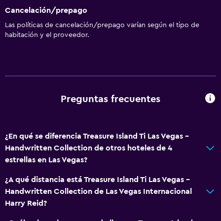
Compras
Cancelación/prepago
Sala de fiestas
Las políticas de cancelación/prepago varían según el tipo de
habitación y el proveedor.
Comedor
Menús para dietas especiales (bajo petición)
Bar de tapas
Restaurante
Preguntas frecuentes
Bar/lounge
Nevera
¿En qué se diferencia Treasure Island Ti Las Vegas -
Máquina expendedora (bebidas)
Handwritten Collection de otros hoteles de 4
Cafetería
estrellas en Las Vegas?
Comedor
¿A qué distancia está Treasure Island Ti Las Vegas -
Handwritten Collection de Las Vegas Internacional
General
Harry Reid?
Habitaciones familiares