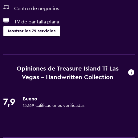
Centro de negocios
TV de pantalla plana
Mostrar los 79 servicios
Servicios y facilidades
Cajero automático/banco
Centro de negocios
Opiniones de Treasure Island Ti Las
Renta de autos
Vegas - Handwritten Collection
Caja fuerte
Personal de entretenimiento
Bueno
7,9
Cambio de divisas
15.169 calificaciones verificadas
Baño turco
Instalaciones para reuniones
Servicio de habitaciones