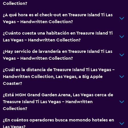
Collection?
Aseo
Baño privado
¿A qué hora es el check-out en Treasure Island Ti Las
Vegas - Handwritten Collection?
Servicios básicos
¿Cuánto cuesta una habitación en Treasure Island Ti
Wifi gratis
Las Vegas - Handwritten Collection?
Internet
¿Hay servicio de lavandería en Treasure Island Ti Las
Artículos de aseo gratis
Vegas - Handwritten Collection?
Calefacción
¿Cuál es la distancia de Treasure Island Ti Las Vegas -
Adaptador
Handwritten Collection, Las Vegas, a Big Apple
Coaster?
Aire acondicionado
Papeleras
¿Está MGM Grand Garden Arena, Las Vegas cerca de
Treasure Island Ti Las Vegas - Handwritten
Collection?
Piscina y spa
Masajes
¿En cuántos operadores busca momondo hoteles en
Las Vegas?