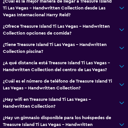
¿Cuál es la mejor manera de llegar a Treasure Island
Zona de estar
Ti Las Vegas - Handwritten Collection desde Las
Vegas Internacional Harry Reid?
Posibilidad de habitaciones conectadas
Vista a punto de interés
¿Ofrece Treasure Island Ti Las Vegas - Handwritten
Collection opciones de comida?
Teléfono
Alfombrado
¿Tiene Treasure Island Ti Las Vegas - Handwritten
Collection piscina?
Vista a la montaña
Espacio de almacenamiento
¿A qué distancia está Treasure Island Ti Las Vegas -
Handwritten Collection del centro de Las Vegas?
Baño
¿Cuál es el número de teléfono de Treasure Island Ti
Ducha
Las Vegas - Handwritten Collection?
Baño pequeño adicional
¿Hay wifi en Treasure Island Ti Las Vegas -
Tina de baño
Handwritten Collection?
Bañera de hidromasaje
¿Hay un gimnasio disponible para los huéspedes de
Secador de pelo
Treasure Island Ti Las Vegas - Handwritten