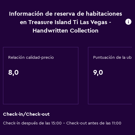
Mostrador de información turística
Información de reserva de habitaciones
Check-out exprés
en Treasure Island Ti Las Vegas -
Capilla/templo
Handwritten Collection
Recepción 24 horas
Actividades
Relación calidad-precio
Puntuación de la ubi
Tienda de regalos
Casino
8,0
9,0
Sala de juegos
Golf
Mesa de fulbolito
Entretenimiento nocturno
Check-in/Check-out
Salón de belleza
Check-in después de las 15:00 - Check-out antes de las 11:00
Karaoke