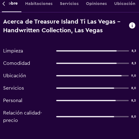
Sobre
Habitaciones
Servicios
Opiniones
Ubicación
Acerca de Treasure Island Ti Las Vegas -
Handwritten Collection, Las Vegas
Limpieza
8,3
Comodidad
8,3
Ubicación
9,0
Servicios
8,0
Personal
8,2
Relación calidad-
8,0
precio