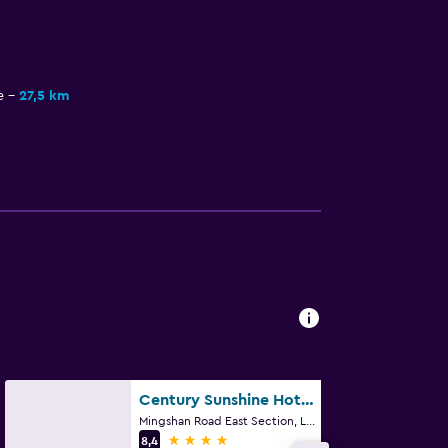
e
27,5 km
Century Sunshine Hotel Emeishan
Mingshan Road East Section, Leshan
4 estrellas
8,4