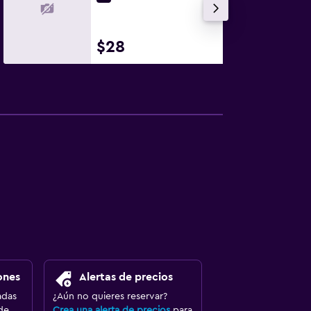
$28
ones
Alertas de precios
adas
¿Aún no quieres reservar?
de
Crea una alerta de precios
para