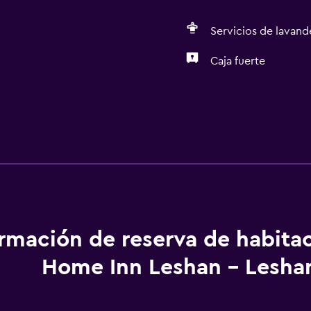
Servicios de lavande
Caja fuerte
Salud y seguridad
Caja fuerte
Servicios básicos
ormación de reserva de habita
Aire acondicionado
Home Inn Leshan - Lesha