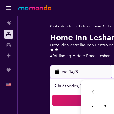
Vuelos
Ofertas de hotel
Hoteles en Asia
Hote
Alojamientos
Home Inn Leshan
Autos
Hotel de 2 estrellas con Centro d
2 estrellas
Planifica con IA
406 Jiading Middle Road, Leshan
Trips
vie. 14/8
-
Español
2 huéspedes, 1 habitación
Bus
L
M