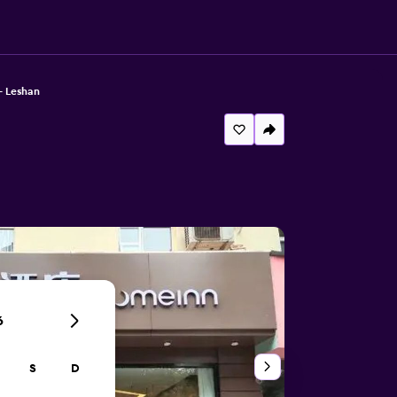
- Leshan
6
S
D