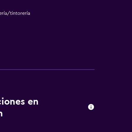
ría/tintorería
ciones en
n