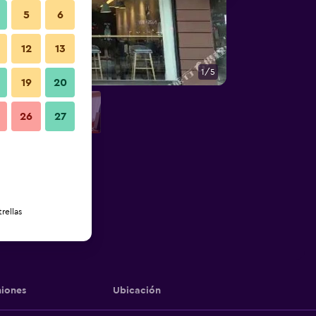
5
6
12
13
1/5
Otros
19
20
26
27
rellas
iones
Ubicación