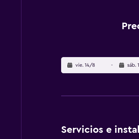
Pre
vie. 14/8
-
sáb. 
Servicios e inst