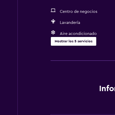
Centro de negocios
Lavandería
Aire acondicionado
Mostrar los 5 servicios
Lavandería
Lavandería
Servicios de lavandería/tintorería
Servicios y facilidades
Inf
Centro de negocios