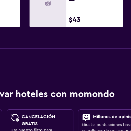
$43
ervar hoteles con momondo
CANCELACIÓN
Millones de opini
GRATIS
Mira las puntuaciones bas
Usa nuestro filtro para
en millones de opiniones 