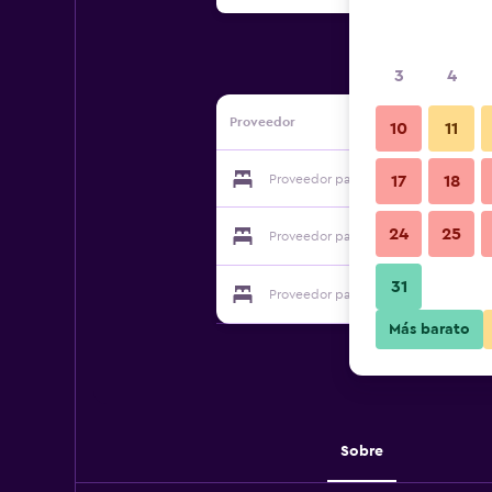
3
4
Proveedor
10
11
Proveedor para Home Inn Leshan - L
17
18
24
25
Proveedor para Home Inn Leshan - L
31
Proveedor para Home Inn Leshan - L
Más barato
Sobre