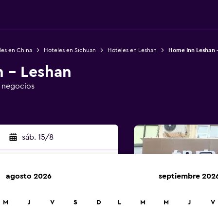
les en China
Hoteles en Sichuan
Hoteles en Leshan
Home Inn Leshan 
 - Leshan
e negocios
sáb. 15/8
agosto 2026
septiembre 202
car
M
J
V
S
D
L
M
M
J
V