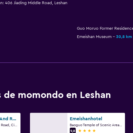
n: 406 Jiading Middle Road, Leshan
Guo Moruo Former Residenc
Emeishan Museum
30,8 km
os de momondo en Leshan
Hualuxe Hotels And Resorts Leshan
Emeishanhotel
No.888 West Baiyang Road, City Center District, Leshan, Leshan
Baoguo Temple of Scenic Areas E Mei Mountain, Leshan, Leshan
4 estrellas
9,8