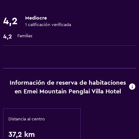
Servicios básicos
Mediocre
4,2
Wifi gratis
1 calificación verificada
Aire acondicionado
4,2
Familias
Lavandería
Lavandería
General
Información de reserva de habitaciones
Espacio de almacenamiento
en Emei Mountain Penglai Villa Hotel
Distancia al centro
37,2 km