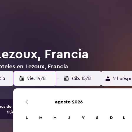
Lezoux, Francia
oteles en Lezoux, Francia
vie. 14/8
-
sáb. 15/8
2 huéspe
agosto 2026
s de opciones de hoteles y alojamientos.
L
M
M
J
V
S
D
L