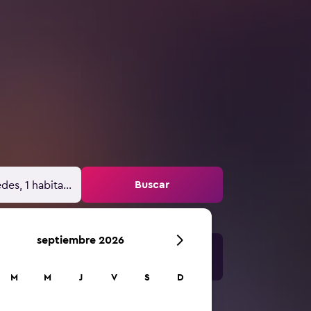
Buscar
des, 1 habitación
septiembre 2026
M
M
J
V
S
D