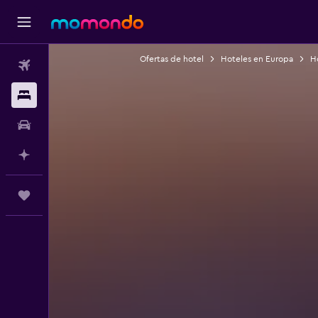
Ofertas de hotel
Hoteles en Europa
Ho
Vuelos
Alojamientos
Autos
Planifica con IA
Trips