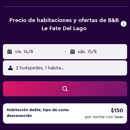
Estación de tren Como Borhi está a 45 km. El aeropuerto
(Aeropuerto de Milán - Orio Al Serio) está a 55 km, y el
alojamiento ofrece servicio de traslado de pago para ir o
Precio de habitaciones y ofertas de B&B
volver del aeropuerto.
Le Fate Del Lago
vie. 14/8
-
sáb. 15/8
2 huéspedes, 1 habitación
$150
Habitación doble, tipo de cama
desconocido
por noche con tasas