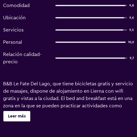
Comodidad
9,8
Ubicación
9,6
Servicios
9,5
Personal
10,0
Relación calidad-
9,7
precio
B&B Le Fate Del Lago, que tiene bicicletas gratis y servicio
de masajes, dispone de alojamiento en Lierna con wifi
gratis y vistas a la ciudad. El bed and breakfast está en una
zona en la que se pueden practicar actividades como
senderismo, pesca y ciclismo. Hay toallas y ropa de cama
Leer más
en el bed and breakfast. El desayuno está disponible e
incluye opciones a la carta, continentales o italianas.
Circolo Golf Villa d'Este está a 42 km del alojamiento, y