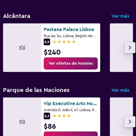
Alcântara
Ver más
Pestana Palace Lisboa
Rua Jau 54, Lisboa, Región de Lisboa
5 estrellas
8,9
$240
Ver ofertas de hoteles
Parque de las Naciones
Ver más
Vip Executive Arts Hotel
Avenida D. João II, 47, Lisboa, Región de Lisboa
4 estrellas
8,3
$86