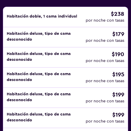
servicios de ocio y esparcimiento incluyen un centro de
bienestar abierto las 24 horas y sauna. No se permite la
$238
Habitación doble, 1 cama individual
entrada a la piscina, al centro de bienestar y al gimnasio
por noche con tasas
de niños menores de 16 años sin la supervisión de un
$179
Habitación deluxe, tipo de cama
adulto. Se pueden practicar las actividades de ocio y
desconocido
por noche con tasas
esparcimiento que se indican más abajo en las
instalaciones o cerca del alojamiento (es posible que se
$190
Habitación deluxe, tipo de cama
aplique un recargo).
desconocido
por noche con tasas
$195
Habitación deluxe, tipo de cama
desconocido
por noche con tasas
$199
Habitación deluxe, tipo de cama
desconocido
por noche con tasas
$199
Habitación deluxe, tipo de cama
desconocido
por noche con tasas