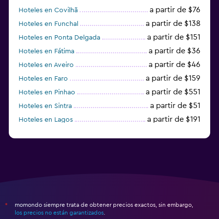
a partir de $76
Hoteles en Covilhã
a partir de $138
Hoteles en Funchal
a partir de $151
Hoteles en Ponta Delgada
a partir de $36
Hoteles en Fátima
a partir de $46
Hoteles en Aveiro
a partir de $159
Hoteles en Faro
a partir de $551
Hoteles en Pinhao
a partir de $51
Hoteles en Sintra
a partir de $191
Hoteles en Lagos
a partir de $21
Hoteles en Vila Nova de Gaia
momondo siempre trata de obtener precios exactos, sin embargo,
*
los precios no están garantizados
.