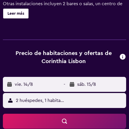
Otras instalaciones incluyen 2 bares o salas, un centro de
bienestar abierto las 24 horas y una sauna. Corinthia
Leer más
Lisbon ofrece 518 alojamientos con aire acondicionado,
minibar y caja fuerte (cabe un portátil). Las camas tienen
colchones con una capa de acolchado adicional y están
vestidas con ropa de cama de alta calidad. Cabe destacar
que este alojamiento permite a sus clientes elegir el tipo
de almohada. Se ofrece una Smart TV de 49 pulgadas con
Precio de habitaciones y ofertas de
canales por cable de suscripción. Los baños están dotados
Corinthia Lisbon
de albornoces, zapatillas, artículos de higiene personal de
diseño y secador de pelo. Este hotel en Lisboa ofrece
acceso a Internet wifi gratis. Entre las comodidades
vie. 14/8
-
sáb. 15/8
especialmente pensadas para las personas en viaje de
negocios se incluyen escritorio, sillas de oficina y
teléfono. Las habitaciones también incluyen máquina de
2 huéspedes, 1 habitación
café espresso y periódicos gratuitos. Se ofrece servicio
de limpieza todos los días y es posible solicitar tabla de
planchar con plancha. En el alojamiento hay piscina
cubierta, piscina infantil y bañera de hidromasaje. Otros