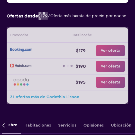
Ofertas desde
$179
/
Oferta más barata de precio por noche
Proveedor
Total noche
$179
Ver oferta
$190
Ver oferta
$195
Ver oferta
31 ofertas más de Corinthia Lisbon
Sobre
Habitaciones
Servicios
Opiniones
Ubicación