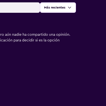
Ordenar por
:
Más recientes
ero aún nadie ha compartido una opinión.
bicación para decidir si es la opción