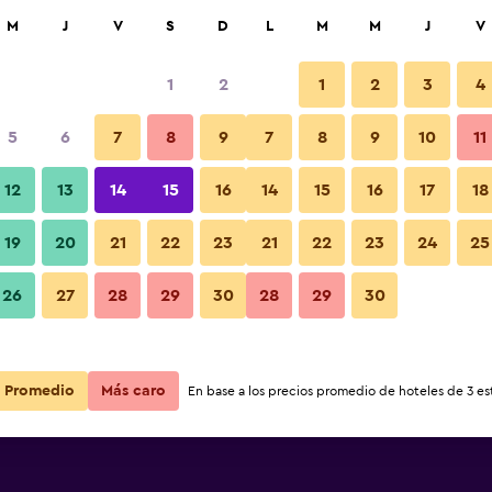
car
M
J
V
S
D
L
M
M
J
V
1
2
1
2
3
4
5
6
7
8
9
7
8
9
10
11
12
13
14
15
16
14
15
16
17
18
Ver precios
19
20
21
22
23
21
22
23
24
25
26
27
28
29
30
28
29
30
Ver precios
Ver precios
Promedio
Más caro
En base a los precios promedio de hoteles de 3 est