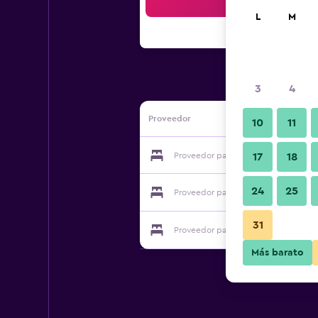
Bus
L
M
3
4
Proveedor
10
11
Proveedor para The Cottage B&B
17
18
24
25
Proveedor para The Cottage B&B
31
Proveedor para The Cottage B&B
Más barato