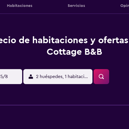
Habitaciones
Servicios
Opin
ecio de habitaciones y oferta
Cottage B&B
15/8
2 huéspedes, 1 habitación