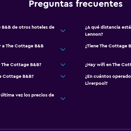
Preguntas frecuentes
e B&B de otros hoteles de
¿A qué distancia est
Lennon?
ar a The Cottage B&B
¿Tiene The Cottage B
e The Cottage B&B?
¿Hay wifi en The Co
he Cottage B&B?
¿En cuántos operado
Liverpool?
ltima vez los precios de