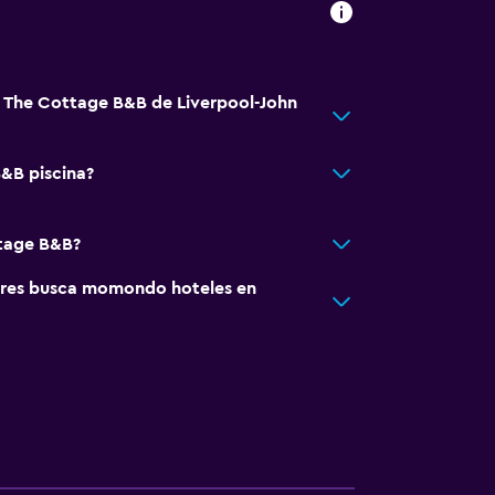
á The Cottage B&B de Liverpool-John
&B piscina?
ttage B&B?
res busca momondo hoteles en