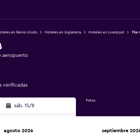
oteles en Reino Unido
Hoteles en Inglaterra
Hoteles en Liverpool
The 
B
o aeropuerto
s verificadas
Fotos
sáb. 15/8
agosto 2026
septiembre 202