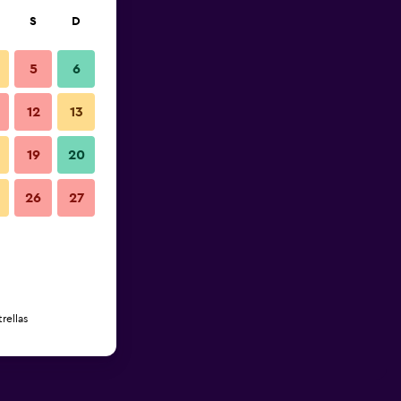
S
D
5
6
12
13
19
20
26
27
rellas