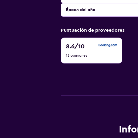
Época del año
Puntuación de proveedores
8.6
8.6
/10
de
15 opiniones
10
Inf