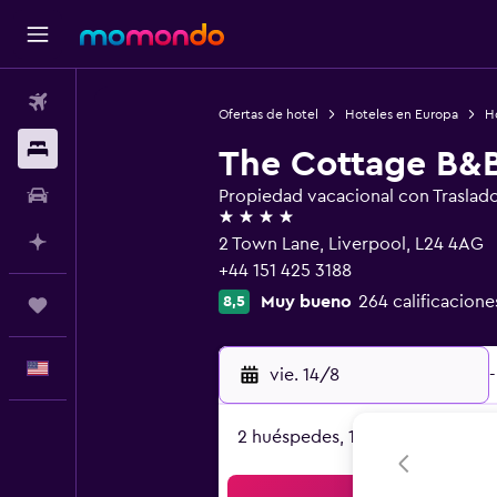
Vuelos
Ofertas de hotel
Hoteles en Europa
H
Alojamientos
The Cottage B&
Autos
Propiedad vacacional con Traslad
4 estrellas
Planifica con IA
2 Town Lane, Liverpool, L24 4AG
+44 151 425 3188
Muy bueno
264 calificacione
8,5
Trips
Español
vie. 14/8
-
2 huéspedes, 1 habitación