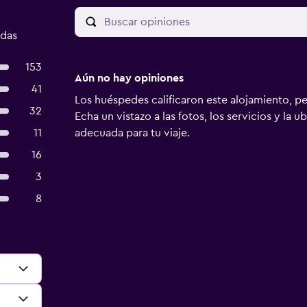
adas
153
Aún no hay opiniones
41
Los huéspedes calificaron este alojamiento, p
32
Echa un vistazo a las fotos, los servicios y la u
11
adecuada para tu viaje.
16
3
8