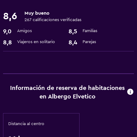
Lavandería
Muy bueno
8,6
Lavandería
267 calificaciones verificadas
Servicios de lavandería/tintorería
9,0
8,5
Amigos
Familias
Comedor
8,8
8,4
Viajeros en solitario
Parejas
Restaurante
Actividades
Bicicletas
Información de reserva de habitaciones
Salud y seguridad
en Albergo Elvetico
Caja fuerte
Servicios y facilidades
Distancia al centro
Servicio de habitaciones