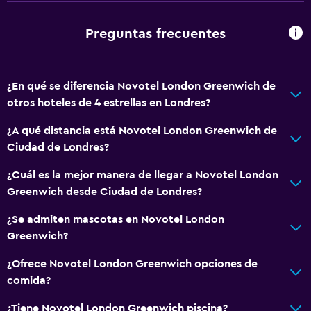
Accesibilidad
Preguntas frecuentes
Ascensor
Ascensor disponible
¿En qué se diferencia Novotel London Greenwich de
Estacionamiento accesible
otros hoteles de 4 estrellas en Londres?
Para no fumadores
¿A qué distancia está Novotel London Greenwich de
Lavabo bajo
Ciudad de Londres?
Inodoro con barras de apoyo
¿Cuál es la mejor manera de llegar a Novotel London
Áreas designadas para fumadores
Greenwich desde Ciudad de Londres?
Baño
¿Se admiten mascotas en Novotel London
Greenwich?
Ducha
Inodoro con cisterna alta
¿Ofrece Novotel London Greenwich opciones de
comida?
Tina de baño
Secador de pelo
¿Tiene Novotel London Greenwich piscina?