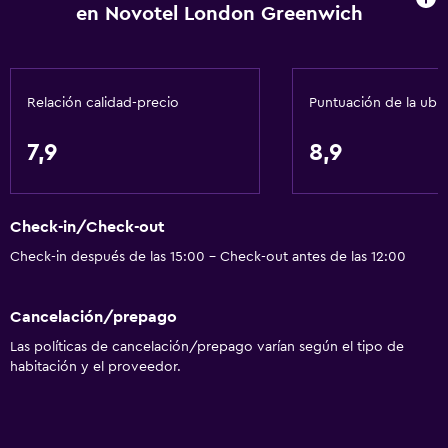
en Novotel London Greenwich
Servicios y facilidades
Salas de conferencia
Centro de negocios
Relación calidad-precio
Puntuación de la ubi
Servicio de despertador
Caja fuerte
7,9
8,9
Cambio de divisas
Instalaciones para reuniones
Check-in/Check-out
Servicio de habitaciones
Check-in después de las 15:00 - Check-out antes de las 12:00
Mostrador de información turística
Check-out exprés
Cancelación/prepago
Recepción 24 horas
Las políticas de cancelación/prepago varían según el tipo de
habitación y el proveedor.
Accesibilidad y adecuación
Mascotas permitidas bajo consulta (pueden aplicar cargos
extra)