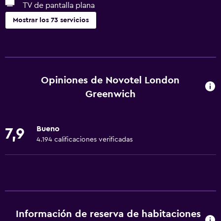
TV de pantalla plana
Mostrar los 73 servicios
Comedor
Tetera eléctrica
Minibar
Opiniones de Novotel London
Menús para dietas especiales (bajo petición)
Greenwich
Bar de tapas
Restaurante
Bueno
7,9
Bar/lounge
4.194 calificaciones verificadas
Desayuno en la habitación
Tetera/cafetera
La comida se puede entregar en el alojamiento
Cafetera
Información de reserva de habitaciones