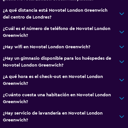
Aseo
¿A qué distancia está Novotel London Greenwich
Papel higiénico
del centro de Londres?
Baño privado
¿Cuál es el número de teléfono de Novotel London
Ducha italiana
Greenwich?
¿Hay wifi en Novotel London Greenwich?
General
¿Hay un gimnasio disponible para los huéspedes de
Ventana
Novotel London Greenwich?
Habitaciones familiares
¿A qué hora es el check-out en Novotel London
Posibilidad de habitaciones conectadas
Greenwich?
Habitaciones insonorizadas
¿Cuánto cuesta una habitación en Novotel London
Insonorización
Greenwich?
Teléfono
¿Hay servicio de lavandería en Novotel London
Alfombrado
Greenwich?
Espacio de almacenamiento