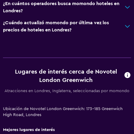
¿En cuántos operadores busca momondo hoteles en
Londres?
Servicios básicos
Wifi gratis
¿Cuándo actualizó momondo por última vez los
precios de hoteles en Londres?
Wifi disponible en todas las instalaciones
Internet
Extinguidor
Artículos de aseo gratis
Alarma de humo
Lugares de interés cerca de Novotel
Calefacción
London Greenwich
Atracciones en Londres, Inglaterra, seleccionadas por momondo
Sistema de entretenimiento
Radio
Ubicación de Novotel London Greenwich: 173-185 Greenwich
TV de pantalla plana
High Road, Londres
Sala de estar/TV compartida
Mejores lugares de interés
TV por cable o vía satélite