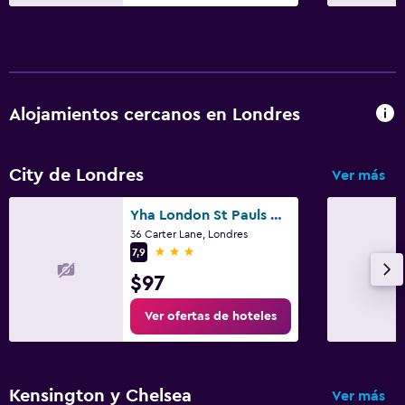
Habitación
Sofá cama
Armario o clóset
Alojamientos cercanos en Londres
Zona de trabajo
Fax/fotocopiadora
Escritorio
City de Londres
Ver más
Yha London St Pauls Hostel
Estacionamiento y transporte
36 Carter Lane, Londres
3 estrellas
Estacionamiento
7,9
$97
Ideal para familias
Ver ofertas de hoteles
Comidas para niños
Gimnasio
Kensington y Chelsea
Ver más