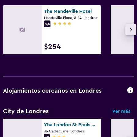
The Mandeville Hotel
Mandeville Place, 8-14, Londres
4 estrellas
8,4
$254
Alojamientos cercanos en Londres
City de Londres
Ver más
Yha London St Pauls Hostel
36 Carter Lane, Londres
3 estrellas