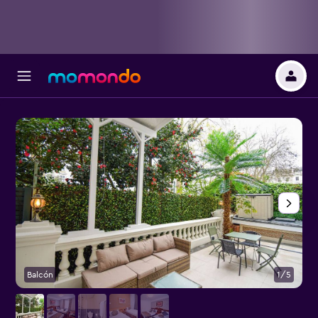
Balcón
1/5