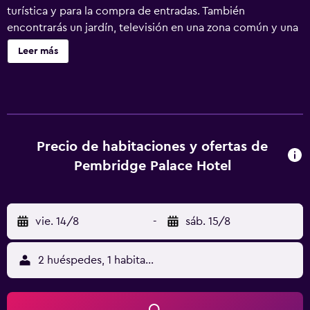
turística y para la compra de entradas. También
encontrarás un jardín, televisión en una zona común y una
caja fuerte en la recepción. Pembridge Palace Hotel
Leer más
ofrece 120 alojamientos con minibar y botella de agua
gratuita. Se ofrece televisión por satélite. Este hotel en
Londres ofrece acceso a Internet wifi gratis con una
velocidad de 25 Mbps o más. Se ofrece servicio de
limpieza todos los días y es posible solicitar tabla de
planchar con plancha. Se pueden practicar las actividades
Precio de habitaciones y ofertas de
de ocio y esparcimiento que se indican más abajo en las
Pembridge Palace Hotel
instalaciones o cerca del alojamiento (es posible que se
aplique un recargo).
vie. 14/8
-
sáb. 15/8
2 huéspedes, 1 habitación