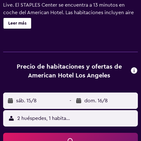
Live. El STAPLES Center se encuentra a 13 minutos en
coche del American Hotel. Las habitaciones incluyen aire
acondicionado y TV de pantalla plana vía satélite. Algunas
Leer más
tienen zona de estar. Los baños son compartidos. El
American Hotel proporciona conexión WiFi gratuita en
todas sus instalaciones. Este hotel ofrece servicio de
conserjería. Se facilita servicio de alquiler de coches. El
American Hotel está a 2,8 km del teatro Microsoft y a 13
minutos en coche del estadio Dodger. El aeropuerto
Precio de habitaciones y ofertas de
internacional de Los Ángeles queda a 1 hora en coche.
American Hotel Los Angeles
sáb. 15/8
-
dom. 16/8
2 huéspedes, 1 habitación