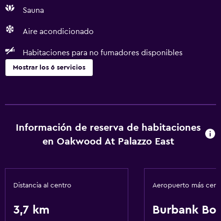
Sauna
Aire acondicionado
Habitaciones para no fumadores disponibles
Mostrar los 6 servicios
Sistema de entretenimiento
TV por cable o vía satélite
Información de reserva de habitaciones
Accesibilidad y adecuación
en Oakwood At Palazzo East
Habitaciones para no fumadores disponibles
Baño
Distancia al centro
Aeropuerto más cer
Secador de pelo
3,7 km
Burbank Bo
Servicios y facilidades