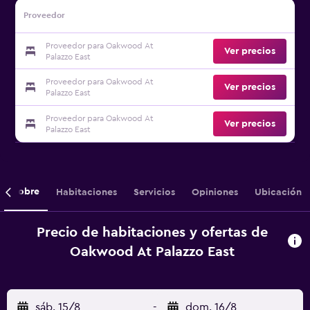
Proveedor
Proveedor para Oakwood At
Ver precios
Palazzo East
Proveedor para Oakwood At
Ver precios
Palazzo East
Proveedor para Oakwood At
Ver precios
Palazzo East
Sobre
Habitaciones
Servicios
Opiniones
Ubicación
Precio de habitaciones y ofertas de
Oakwood At Palazzo East
sáb. 15/8
-
dom. 16/8