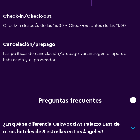
Check-out exprés
Check-in/Check-out
Check-in después de las 16:00 - Check-out antes de las 11:00
Servicios básicos
Aire acondicionado
Cancelación/prepago
Las políticas de cancelación/prepago varían según el tipo de
Spa
habitación y el proveedor.
Sauna
Preguntas frecuentes
¿En qué se diferencia Oakwood At Palazzo East de
otros hoteles de 3 estrellas en Los Ángeles?