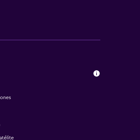
iones
a
atélite