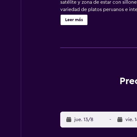
satélite y zona de estar con sillon
variedad de platos peruanos e inter
está a 5 minutos a pie de la estaci
Leer más
Pre
jue. 13/8
-
vie. 