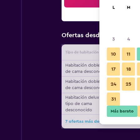
Bus
L
M
$116
Ofertas desde
/
Oferta má
3
4
Tipo de habitación
Proveedo
10
11
Habitación doble, tipo
17
18
de cama desconocido
Habitación doble, tipo
24
25
de cama desconocido
Habitación deluxe,
31
tipo de cama
desconocido
Más barato
7 ofertas más de Hatun Inti Boutiqu