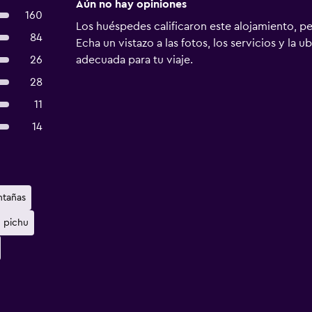
Aún no hay opiniones
160
Los huéspedes calificaron este alojamiento, p
84
Echa un vistazo a las fotos, los servicios y la u
26
adecuada para tu viaje.
28
11
14
ntañas
 pichu