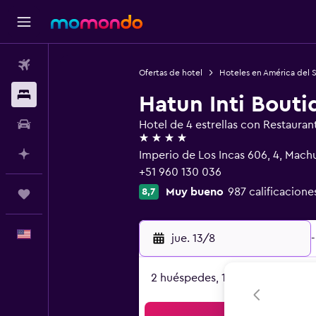
Vuelos
Ofertas de hotel
Hoteles en América del 
Alojamientos
Hatun Inti Bouti
Autos
Hotel de 4 estrellas con Restauran
4 estrellas
Planifica con IA
Imperio de Los Incas 606, 4, Mac
+51 960 130 036
Muy bueno
987 calificacione
8,7
Trips
Español
jue. 13/8
-
2 huéspedes, 1 habitación