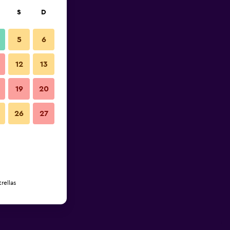
S
D
5
6
12
13
19
20
26
27
rellas