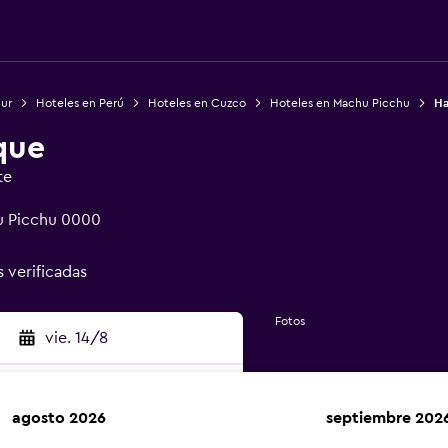
Sur
Hoteles en Perú
Hoteles en Cuzco
Hoteles en Machu Picchu
Ha
que
te
hu Picchu 0000
s verificadas
Fotos
vie. 14/8
agosto 2026
septiembre 202