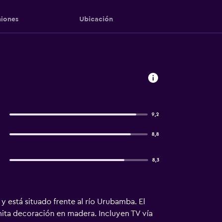
iones
Ubicación
9,2
8,8
8,3
y está situado frente al río Urubamba. El
nita decoración en madera. Incluyen TV vía