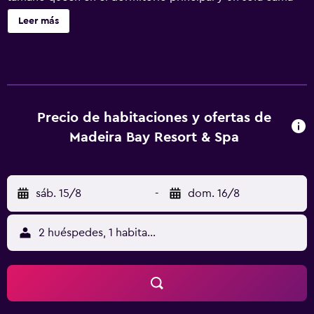
en el salón. Dos televisores de pantalla plana con
Leer más
reproductores de DVD Blue Ray. Los servicios incluyen
una cocina completa, lavadora y secadora en el
apartamento, y conexión Wi-Fi gratuita. Este condominio
no admite mascotas. Un pase de estacionamiento
proporcionado. Madeira Bay Resort está a pocas cuadras
de John's Pass Village y Boardwalk, que ofrece
Precio de habitaciones y ofertas de
restaurantes frente a la costa, tiendas y alquiler de
Madeira Bay Resort & Spa
deportes acuáticos. Muy fácil acceso a la playa, que se
encuentra justo al otro lado de la calle. La propiedad
ofrece una piscina climatizada, gimnasio y recepción
sáb. 15/8
-
dom. 16/8
abierta las 24 horas, los 7 días de la semana.
2 huéspedes, 1 habitación