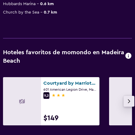
Hubbards Marina
0.6 km
Church by the Sea
0.7 km
Hoteles favoritos de momondo en Madeira
Beach
Courtyard by Marriott St. Petersburg Clearwater/Madeira Beach
601 American Legion Drive, Madeira Beach, FL
3 estrellas
9,2
$149