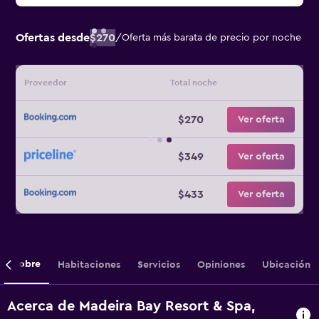
Ofertas desde
$270
/
Oferta más barata de precio por noche
Proveedor
Total noche
$270
Ver oferta
$349
Ver oferta
$433
Ver oferta
Sobre
Habitaciones
Servicios
Opiniones
Ubicación
Acerca de Madeira Bay Resort & Spa,