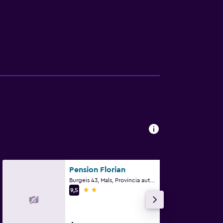
Pension Florian
Burgeis 43, Mals, Provincia autónoma de Bolzano
2 estrellas
9,5