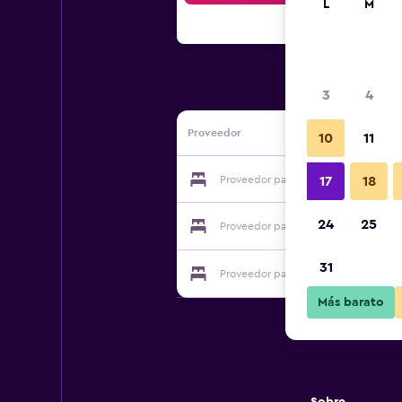
L
M
3
4
Proveedor
10
11
Proveedor para Hotel Lamm
17
18
24
25
Proveedor para Hotel Lamm
31
Proveedor para Hotel Lamm
Más barato
Sobre