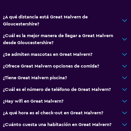
Papeleras
Acondicionador
¿A qué distancia está Great Malvern de
Gloucestershire?
Accesibilidad y adecuación
¿Cuál es la mejor manera de llegar a Great Malvern
Mascotas permitidas bajo consulta (pueden aplicar cargos
desde Gloucestershire?
extra)
Accesibilidad
¿Se admiten mascotas en Great Malvern?
Ducha adaptada para silla de ruedas
¿Ofrece Great Malvern opciones de comida?
Ascensor
¿Tiene Great Malvern piscina?
Ascensor disponible
¿Cuál es el número de teléfono de Great Malvern?
Para no fumadores
Áreas designadas para fumadores
¿Hay wifi en Great Malvern?
Entrada privada
¿A qué hora es el check-out en Great Malvern?
¿Cuánto cuesta una habitación en Great Malvern?
Baño