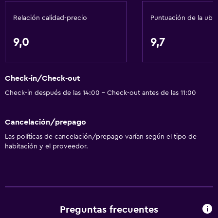
Mesa de comedor
Relación calidad-precio
Puntuación de la ubi
Servicios básicos
9,0
9,7
Wifi gratis
Wifi disponible en todas las instalaciones
Check-in/Check-out
Internet
Check-in después de las 14:00 - Check-out antes de las 11:00
Ropa de cama
Toallas
Cancelación/prepago
Extinguidor
Las políticas de cancelación/prepago varían según el tipo de
Artículos de aseo gratis
habitación y el proveedor.
Champú
Calefacción
Adaptador
Gel de ducha
Preguntas frecuentes