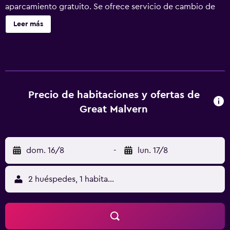
aparcamiento gratuito. Se ofrece servicio de cambio de
toallas a petición. Great Malvern Hotel ofrece 15
Leer más
alojamientos con caja fuerte y botella de agua gratuita.
Estos alojamientos con mobiliario y decoración diferentes
disponen de silla de oficina. Las camas tienen colchones
viscoelásticos y están vestidas con ropa de cama de alta
calidad. Se ofrece una Smart TV de 40 pulgadas con
canales por satélite y Netflix. Los baños están equipados
Precio de habitaciones y ofertas de
con artículos de higiene personal gratuitos y secador de
Great Malvern
pelo. Este hotel en Malvern ofrece acceso a Internet wifi
gratis. Las habitaciones también incluyen tabla de
planchar con plancha y cortinas opacas. Es posible
dom. 16/8
-
lun. 17/8
solicitar cambio de toallas y cambio de sábanas. Se ofrece
servicio de limpieza todos los días.
2 huéspedes, 1 habitación