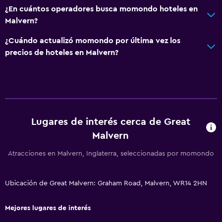
Ducha
¿En cuántos operadores busca momondo hoteles en
Malvern?
Baño pequeño adicional
Secador de pelo
¿Cuándo actualizó momondo por última vez los
precios de hoteles en Malvern?
Aseo
Papel higiénico
Baño privado
Ducha italiana
Lugares de interés cerca de Great
Servicios y facilidades
Malvern
Servicio de despertador
Atracciones en Malvern, Inglaterra, seleccionadas por momondo
Caja fuerte
Instalaciones para reuniones
Ubicación de Great Malvern: Graham Road, Malvern, WR14 2HN
Servicio de habitaciones
Mejores lugares de interés
Acceso con llave