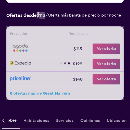
Ofertas desde
$113
/
Oferta más barata de precio por noche
Proveedor
Total noche
$113
Ver oferta
$122
Ver oferta
$140
Ver oferta
8 ofertas más de Great Malvern
Sobre
Habitaciones
Servicios
Opiniones
Ubicación