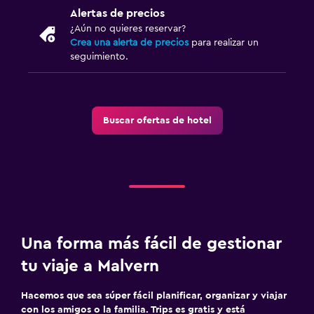
Senderismo
Alertas de precios
Sala de juegos
¿Aún no quieres reservar?
Crea una alerta de precios
para realizar un
seguimiento.
Estacionamiento y transporte
Estacionamiento
Buscar ofertas de hotel
Lavandería
Plancha y tabla de planchar
Zona de trabajo
Escritorio
Una forma más fácil de gestionar
tu viaje a Malvern
Hacemos que sea súper fácil planificar, organizar y viajar
con los amigos o la familia. Trips es gratis y está