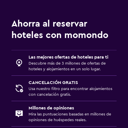
TV
Ahorra al reservar
Salud y seguridad
Limpieza diaria
hoteles con momondo
Cámaras CCTV en zonas comunes
Cámaras CCTV en el exterior
Las mejores ofertas de hoteles para ti
Seguridad las 24 horas
Descubre más de 3 millones de ofertas de
hoteles y alojamientos en un solo lugar.
Habitación
CANCELACIÓN GRATIS
Despertador
Usa nuestro filtro para encontrar alojamientos
Perchero
con cancelación gratis.
Armario o clóset
Millones de opiniones
Mira las puntuaciones basadas en millones de
Actividades
opiniones de huéspedes reales.