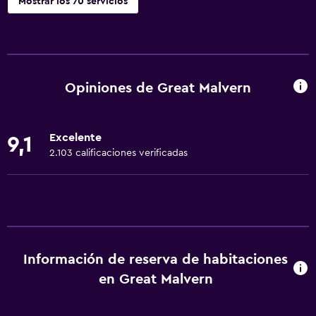
Mostrar los 70 servicios
Comedor
Copas
Tetera eléctrica
Opiniones de Great Malvern
Microondas
Utensilios de cocina
Excelente
9,1
Restaurante
2.103 calificaciones verificadas
Bar/lounge
Desayuno en la habitación
Tetera/cafetera
Tetera
Información de reserva de habitaciones
Nevera
en Great Malvern
La comida se puede entregar en el alojamiento
Comedor