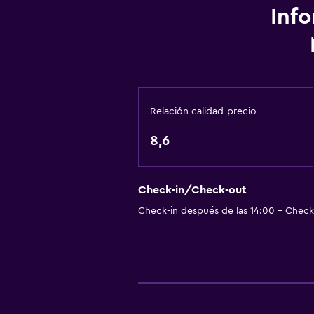
Toallas/ropa de cama (cargo adici
Inf
Papeleras
Acondicionador
Cocina
Relación calidad-precio
Copas
Tetera eléctrica
8,6
Utensilios de cocina
Cocina
Check-in/Check-out
Cocineta
Check-in después de las 14:00 - Check-
Cocina compartida
Horno
Microondas
Cocina