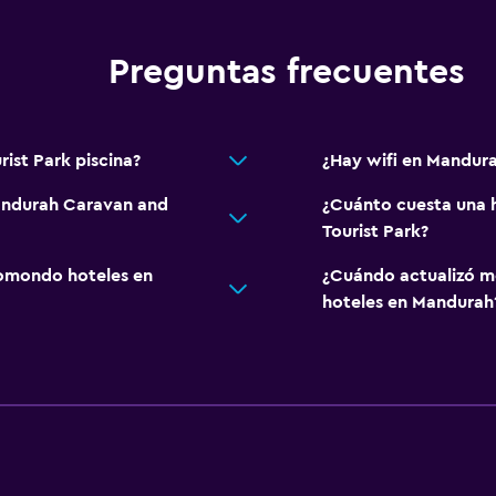
Alfombrado
Piso de mosaico/mármo
Preguntas frecuentes
ist Park piscina?
¿Hay wifi en Mandura
Accesibilidad y adecuac
Mandurah Caravan and
¿Cuánto cuesta una 
Unidad ubicada en la pla
Tourist Park?
Unidad accesible para pe
omondo hoteles en
¿Cuándo actualizó m
Almohada hipoalergénic
hoteles en Mandurah
Para no fumadores
Almohada sin plumas
Áreas designadas para 
Entrada privada
Estacionamiento accesib