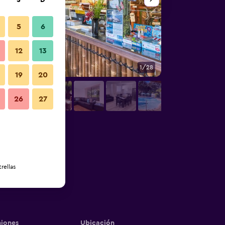
S
D
5
6
12
13
1/28
Piscina
19
20
26
27
rellas
iones
Ubicación