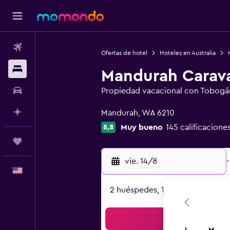
Vuelos
Ofertas de hotel
Hoteles en Australia
Alojamientos
Mandurah Carava
Autos
Propiedad vacacional con Tobogá
Categoría 0
Planifica con IA
Mandurah, WA 6210
Muy bueno
145 calificacione
8,8
Trips
vie. 14/8
-
Español
2 huéspedes, 1 habitación
Bus