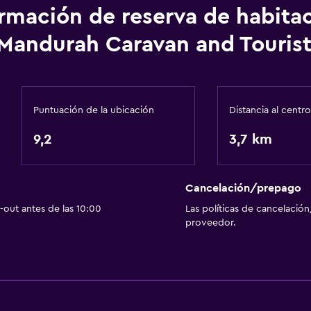
onal)
Natación
ormación de reserva de habita
Mandurah Caravan and Tourist
General
Puntuación de la ubicación
Distancia al centro
Ventana
9,2
Habitaciones familiares
3,7 km
Vista al jardín
Piso de parquet o mader
Cancelación/prepago
Vista a la piscina
out antes de las 10:00
Las políticas de cancelación
proveedor.
Vista a una calle tranquil
Zona de estar
Sofá
Insonorización