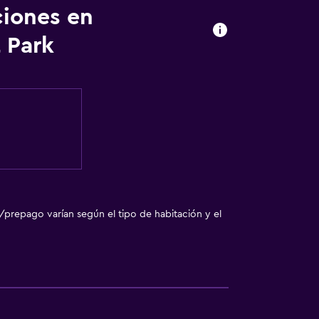
ciones en
 Park
a noble
/prepago varían según el tipo de habitación y el
a