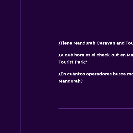
Tetera/cafetera
Tostadora
Nevera
Comedor
¿Tiene Mandurah Caravan and Tour
Baño
¿A qué hora es el check-out en 
Secador de pelo
Tourist Park?
Baño privado
¿En cuántos operadores busca m
Inodoro adaptado
Mandurah?
Baño compartido
Baño compartido
Ducha
Aseo
Papel higiénico
Ducha italiana