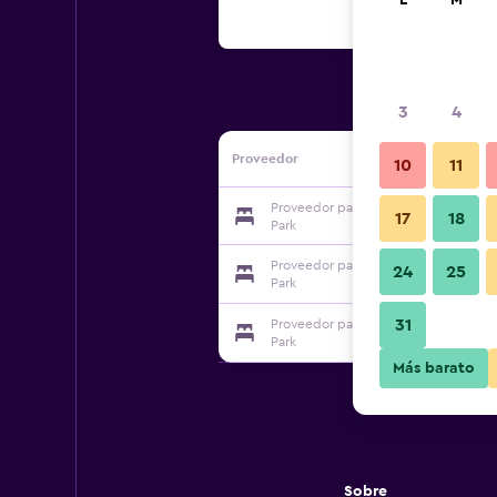
L
M
3
4
Proveedor
10
11
Proveedor para Mandurah Caravan an
17
18
Park
Proveedor para Mandurah Caravan an
24
25
Park
31
Proveedor para Mandurah Caravan an
Park
Más barato
Sobre