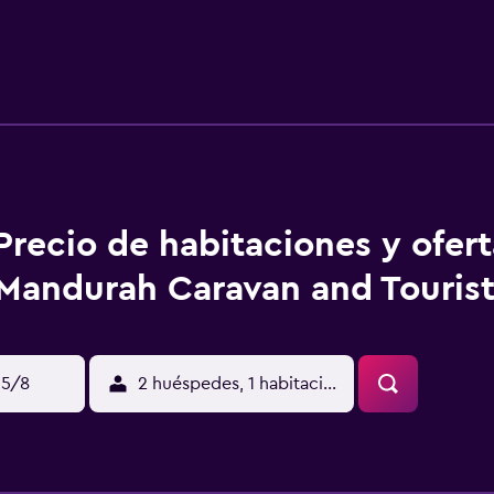
har con plancha y artículos de higiene personal gratuitos. En c
frigorífico/congelador grande, placa de cocina y utensilios 
antalla plana en todas las habitaciones. En el alojamiento hay p
 incluyen un tobogán acuático. Se pueden practicar las activ
ones o cerca del alojamiento (es posible que se aplique un reca
Precio de habitaciones y ofer
Mandurah Caravan and Tourist
15/8
2 huéspedes, 1 habitación