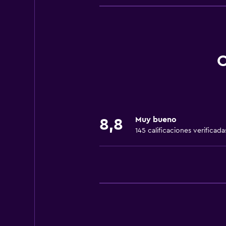
Dispositivo hotspot móvil
Wifi disponible en todas las instal
Internet
Ventilador
O
Extinguidor
Artículos de aseo gratis
Alarma de humo
Muy bueno
Calefacción
8,8
145 calificaciones verificada
Aire acondicionado
Wifi gratis
Ropa de cama
Toallas
Champú
Gel de ducha