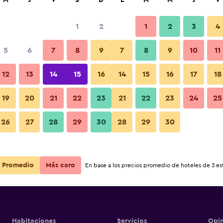
M
J
V
S
D
L
M
M
J
V
1
2
1
2
3
4
5
6
7
8
9
7
8
9
10
11
Recepción
12
13
14
15
16
14
15
16
17
18
d Tourist
Ver precios
19
20
21
22
23
21
22
23
24
25
d Tourist
Fotos
26
27
28
29
30
28
29
30
Ver precios
d Tourist
Ver precios
Promedio
Más caro
En base a los precios promedio de hoteles de 3 est
Habitaciones
Servicios
Opin