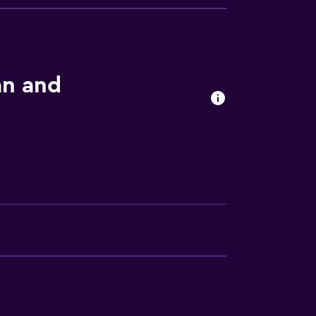
abezas
an and
tes acuáticos