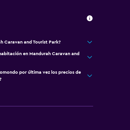
l
h Caravan and Tourist Park?
ión
habitación en Mandurah Caravan and
nta baja
rsonas en silla de ruedas
omondo por última vez los precios de
a
?
fumadores
le