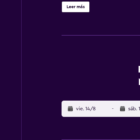
aire acondicionado, tabla de planc
Leer más
alojamientos incluyen cocina con 
ducha. Se ofrece una televisión de p
servicios de ocio y esparcimiento
indican más abajo en las instalaci
vie. 14/8
-
sáb. 