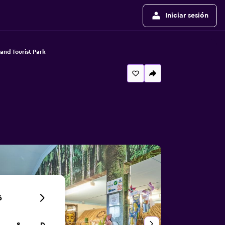
Iniciar sesión
nd Tourist Park
6