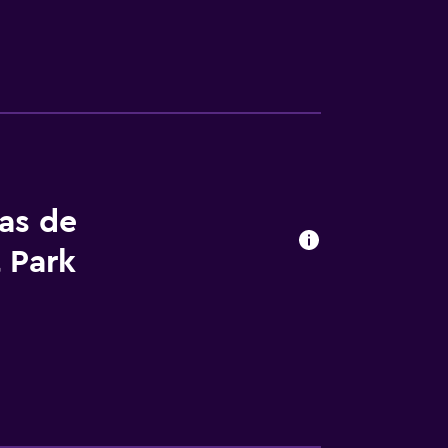
entro vacacional de 3 estrellas, los
de cocina. Los baños están equipados con
iscina al aire libre y piscina infantil. Otros
idades de ocio y esparcimiento que se
rgo).
tas de
 Park