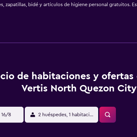
 zapatillas, bidé y artículos de higiene personal gratuitos. 
modidades especialmente pensadas para las personas en viaje de
incluyen botella de agua gratuita y cafetera y tetera. Es posib
e toallas. Se ofrece servicio nocturno de descubierta y servic
re y piscina infantil. Otros servicios de ocio y esparcimiento i
cio de habitaciones y ofertas
Vertis North Quezon City
 16/8
2 huéspedes, 1 habitación