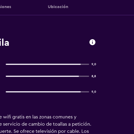
iones
Ubicación
la
9,0
8,8
9,0
e wifi gratis en las zonas comunes y
 servicio de cambio de toallas a petición.
erte. Se ofrece televisión por cable. Los