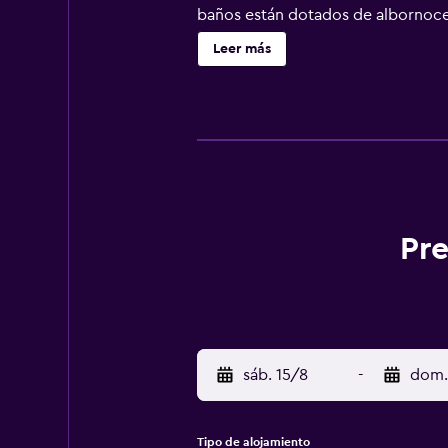
baños están dotados de albornoces,
Internet wifi gratis. Entre las co
Leer más
teléfono. Las habitaciones también 
de planchar con plancha y cambio d
alojamiento hay piscina al aire lib
Pre
sáb. 15/8
-
dom.
Tipo de alojamiento