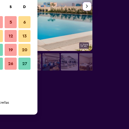
S
D
5
6
12
13
1/27
Bar
19
20
26
27
rellas