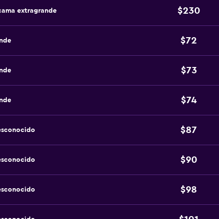
$230
 cama extragrande
$72
ande
$73
ande
$74
ande
$87
esconocido
$90
esconocido
$98
esconocido