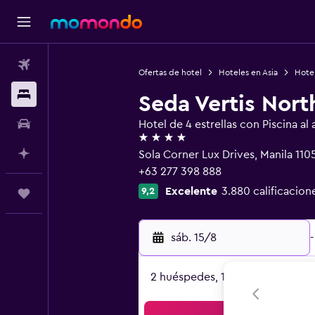
Vuelos
Ofertas de hotel
Hoteles en Asia
Hotel
Alojamientos
Seda Vertis Nor
Autos
Hotel de 4 estrellas con Piscina al a
4 estrellas
Planifica con IA
Sola Corner Lux Drives, Manila 110
+63 277 398 888
Excelente
3.880 calificacion
9,2
Trips
sáb. 15/8
-
2 huéspedes, 1 habitación