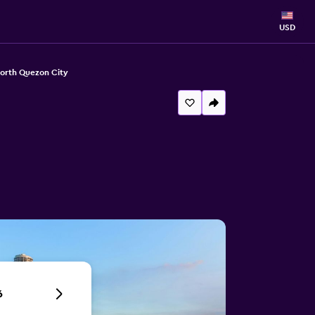
USD
North Quezon City
6