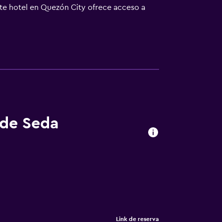
Este hotel en Quezón City ofrece acceso a
 negocios se incluyen oficinas, escritorio y
le solicitar masajes en la habitación, tabla
io de limpieza todos los días. En el
ncluyen sauna y gimnasio.
 de Seda
Link de reserva