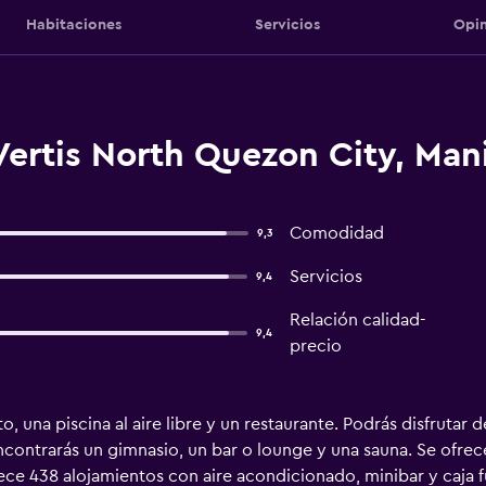
Habitaciones
Servicios
Opin
ertis North Quezon City, Mani
Comodidad
9,3
Servicios
9,4
Relación calidad-
9,4
precio
 una piscina al aire libre y un restaurante. Podrás disfrutar d
ontrarás un gimnasio, un bar o lounge y una sauna. Se ofrece
ce 438 alojamientos con aire acondicionado, minibar y caja fu