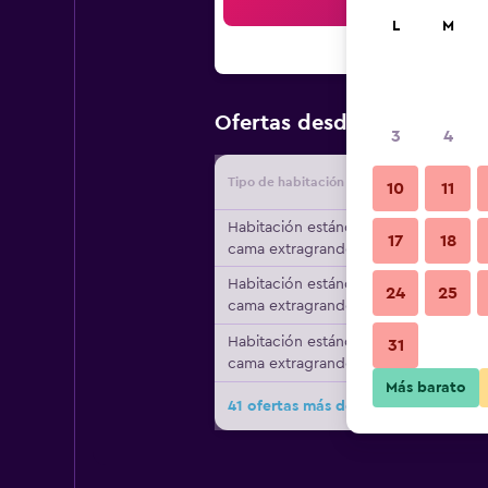
Bus
L
M
$72
Ofertas desde
/
Oferta má
3
4
Tipo de habitación
Proveedo
10
11
Habitación estándar, 1
17
18
cama extragrande
Habitación estándar, 1
24
25
cama extragrande
Habitación estándar, 1
31
cama extragrande
Más barato
41 ofertas más de Seda Vertis Nort