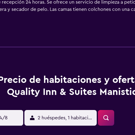
e recepción 24 horas. Se ofrece un servicio de limpieza a petic
tera y secador de pelo. Las camas tienen colchones con una c
 clientes elegir el tipo de almohada. Se ofrece una televisión
os servicios para las personas de negocios incluyen escritorio
 (pueden existir restricciones). Las habitaciones también incl
itos. Se ofrece servicio de limpieza a petición. Los servicios
Precio de habitaciones y ofer
Quality Inn & Suites Manist
14/8
2 huéspedes, 1 habitación