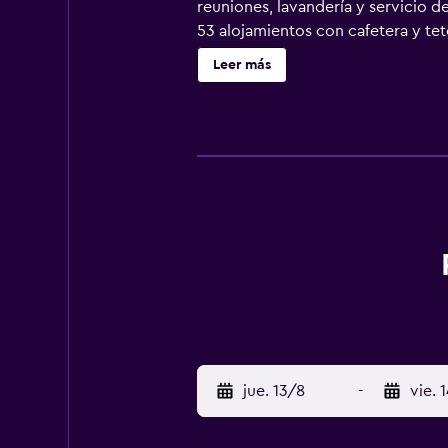
reuniones, lavandería y servicio d
53 alojamientos con cafetera y te
que este alojamiento permite a sus
Leer más
canales por cable de suscripción. L
ofrecen llamadas locales gratuitas
artículos de higiene personal gratu
incluyen gimnasio.
jue. 13/8
-
vie. 