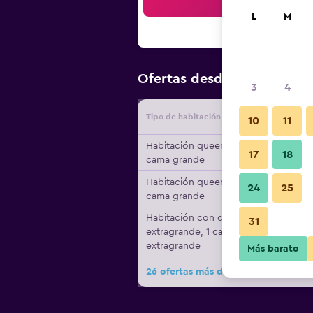
Bus
L
M
$92
Ofertas desde
/
Oferta má
3
4
Tipo de habitación
Proveedo
10
11
Habitación queen, 1
17
18
cama grande
Habitación queen, 1
24
25
cama grande
Habitación con cama
31
extragrande, 1 cama
extragrande
Más barato
26 ofertas más de Quality Inn & Sui