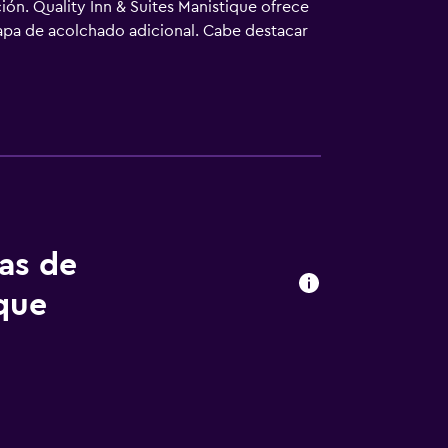
ión. Quality Inn & Suites Manistique ofrece
apa de acolchado adicional. Cabe destacar
 de pantalla plana de 42 pulgadas con
 y sillas de oficina, además de teléfono; se
uyen tabla de planchar con plancha y
 de ocio y esparcimiento en este hotel
tas de
ique