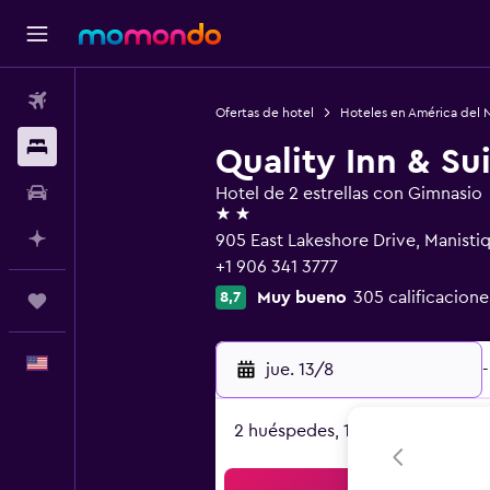
Vuelos
Ofertas de hotel
Hoteles en América del 
Alojamientos
Quality Inn & Su
Autos
Hotel de 2 estrellas con Gimnasio
2 estrellas
Planifica con IA
905 East Lakeshore Drive, Manisti
+1 906 341 3777
Muy bueno
305 calificacione
8,7
Trips
Español
jue. 13/8
-
2 huéspedes, 1 habitación