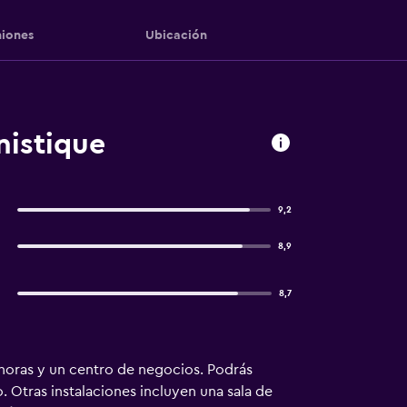
iones
Ubicación
nistique
9,2
8,9
8,7
horas y un centro de negocios. Podrás
. Otras instalaciones incluyen una sala de