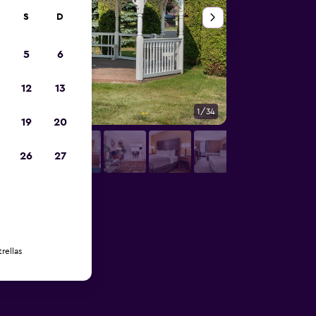
S
D
5
6
12
13
1/34
Edificio
19
20
26
27
rellas