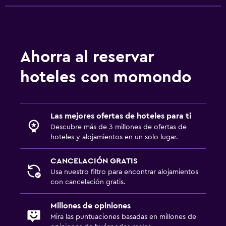
Estacionamiento privado
Sistema de entretenimiento
Ahorra al reservar
TV de pantalla plana
hoteles con momondo
TV
Habitación
Las mejores ofertas de hoteles para ti
Sofá cama
Descubre más de 3 millones de ofertas de
Armario o clóset
hoteles y alojamientos en un solo lugar.
CANCELACIÓN GRATIS
Comedor
Usa nuestro filtro para encontrar alojamientos
Minibar
con cancelación gratis.
Mesa de comedor
Millones de opiniones
Mira las puntuaciones basadas en millones de
Aire libre