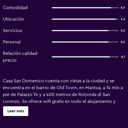
Comodidad
8,9
Ubicación
9,6
Servicios
8,5
Personal
8,5
Relación calidad-
8,7
precio
Casa San Domenico cuenta con vistas a la ciudad y se
encuentra en el barrio de Old Town, en Mantua, a 14 min a
pie de Palazzo Te y a 400 metros de Rotonda di San
Lorenzo. Se ofrece wifi gratis en todo el alojamiento y
parking privado en el propio alojamiento. Cada unidad
Leer más
dispone de baño privado, bidet, aire acondicionado, TV
de pantalla plana y nevera. Algunas unidades también