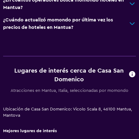
Bidé
Mantua?
Secador de pelo
¿Cuándo actualizó momondo por última vez los
Papel higiénico
precios de hoteles en Mantua?
Baño privado
Accesibilidad y adecuación
Mascotas permitidas bajo consulta (pueden aplicar cargos
extra)
Lugares de interés cerca de Casa San
Estacionamiento accesible
Domenico
Almohada hipoalergénica
Atracciones en Mantua, Italia, seleccionadas por momondo
Para no fumadores
Plantas superiores accesibles por escaleras
Ubicación de Casa San Domenico: Vicolo Scala 8, 46100 Mantua,
Mantova
Salud y seguridad
Mejores lugares de interés
Botiquín de primeros auxilios