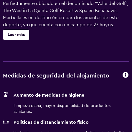
Perfectamente ubicado en el denominado “Valle del Golf”,
The Westin La Quinta Golf Resort & Spa en Benahavís,
Marbella es un destino único para los amantes de este
deporte, ya que cuenta con un campo de 27 hoyos.
Nuestro hotel 5 estrellas en Marbella está inmerso entre la
Leer más
montaña de Sierra Blanca y el mar Mediterráneo, este
oasis de relajación se encuentra a tan solo 10 minutos de
Marbella. Las 170 habitaciones y suites del resort han sido
diseñadas en un estilo ecléctico y elegante. Los elementos
naturales aportan confort a la estancia y las camas Westin
Heavenly Bed garantizan un sueño profundo. Los
Medidas de seguridad del alojamiento
huéspedes se relajan en el Heavenly Spa by Westin, un
oasis de bienestar con circuitos termales, cabinas de
Aumento de medidas de higiene
tratamientos e instalaciones de fitness. Por otra parte, dos
restaurantes y tres bares están disponibles en el resort
Limpieza diaria, mayor disponibilidad de productos
con una amplia selección de experiencias gastronómicas.
sanitarios.
El resort cuenta con un espacio de salones de 950 m²,
Políticas de distanciamiento físico
ideales tanto para bodas y eventos sociales como para
reuniones de trabajo.