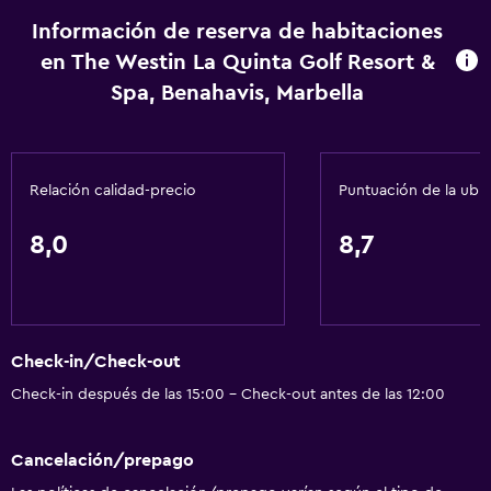
Servicio de habitaciones
Información de reserva de habitaciones
Check-in/check-out privado
en The Westin La Quinta Golf Resort &
Recepción 24 horas
Spa, Benahavis, Marbella
Accesibilidad y adecuación
Habitaciones para no fumadores disponibles
Relación calidad-precio
Puntuación de la ubi
Mascotas permitidas bajo consulta (pueden aplicar cargos
extra)
8,0
8,7
Accesibilidad
Ascensor
Hipoalergénico
Check-in/Check-out
Habitación hipoalergénica
Check-in después de las 15:00 - Check-out antes de las 12:00
Áreas designadas para fumadores
Entrada privada
Cancelación/prepago