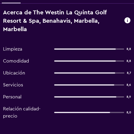
Acerca de The Westin La Quinta Golf
Resort & Spa, Benahavis, Marbella,
Marbella
Limpieza
8,8
Comodidad
8,8
Ubicación
8,7
Servicios
8,6
Personal
8,9
Relación calidad-
8,0
precio