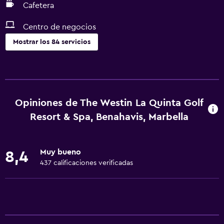
Cafetera
Centro de negocios
Mostrar los 84 servicios
Servicios y facilidades
Salas de conferencia
Centro de negocios
Opiniones de The Westin La Quinta Golf
Renta de autos
Resort & Spa, Benahavis, Marbella
Servicio de despertador
Servicio de conserjería
Muy bueno
8,4
Caja fuerte
437 calificaciones verificadas
Cambio de divisas
Baño turco
Instalaciones para reuniones