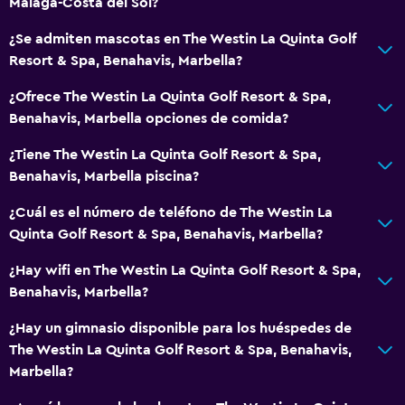
Bañera de hidromasaje
Málaga-Costa del Sol?
Piscina al aire libre
¿Se admiten mascotas en The Westin La Quinta Golf
Sauna
Resort & Spa, Benahavis, Marbella?
Piscina con vista
¿Ofrece The Westin La Quinta Golf Resort & Spa,
Benahavis, Marbella opciones de comida?
Servicios básicos
¿Tiene The Westin La Quinta Golf Resort & Spa,
Wifi gratis
Benahavis, Marbella piscina?
Internet
¿Cuál es el número de teléfono de The Westin La
Toallas
Quinta Golf Resort & Spa, Benahavis, Marbella?
Extinguidor
¿Hay wifi en The Westin La Quinta Golf Resort & Spa,
Artículos de aseo gratis
Benahavis, Marbella?
Calefacción
¿Hay un gimnasio disponible para los huéspedes de
Aire acondicionado
The Westin La Quinta Golf Resort & Spa, Benahavis,
Marbella?
Actividades