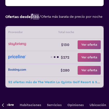
Ofertas desde
$130
/
Oferta más barata de precio por noche
Proveedor
Total noche
$130
Ver oferta
$272
Ver oferta
$280
Ver oferta
52 ofertas más de The Westin La Quinta Golf Resort & Spa, Benahavis, Marbella
Sobre
Habitaciones
Servicios
Opiniones
Ubicación