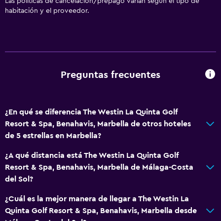
Las políticas de cancelación/prepago varían según el tipo de
Comedor
habitación y el proveedor.
Minibar
Bar de tapas
Restaurante
Bar/lounge
Preguntas frecuentes
Desayuno en la habitación
Tetera/cafetera
¿En qué se diferencia The Westin La Quinta Golf
La comida se puede entregar en el alojamiento
Resort & Spa, Benahavis, Marbella de otros hoteles
Cafetera
de 5 estrellas en Marbella?
¿A qué distancia está The Westin La Quinta Golf
Piscina y spa
Resort & Spa, Benahavis, Marbella de Málaga-Costa
Masajes
del Sol?
Bar en la piscina
¿Cuál es la mejor manera de llegar a The Westin La
Spa
Quinta Golf Resort & Spa, Benahavis, Marbella desde