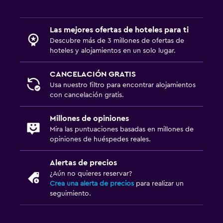
Parque infantil
Salud y seguridad
Las mejores ofertas de hoteles para ti
Descubre más de 3 millones de ofertas de
Limpieza diaria
hoteles y alojamientos en un solo lugar.
Botiquín de primeros auxilios
CANCELACIÓN GRATIS
Caja fuerte
Usa nuestro filtro para encontrar alojamientos
con cancelación gratis.
Sistema de entretenimiento
Millones de opiniones
TV de pantalla plana
Mira las puntuaciones basadas en millones de
TV por cable o vía satélite
opiniones de huéspedes reales.
Alertas de precios
Zona de trabajo
¿Aún no quieres reservar?
Fax/fotocopiadora
Crea una alerta de precios
para realizar un
seguimiento.
Escritorio