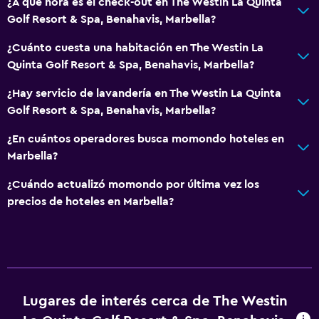
¿A qué hora es el check-out en The Westin La Quinta
Tienda de regalos
Golf Resort & Spa, Benahavis, Marbella?
Bicicletas
¿Cuánto cuesta una habitación en The Westin La
Golf
Quinta Golf Resort & Spa, Benahavis, Marbella?
Buceo
¿Hay servicio de lavandería en The Westin La Quinta
Compras
Golf Resort & Spa, Benahavis, Marbella?
Windsurf
¿En cuántos operadores busca momondo hoteles en
Marbella?
Baño
¿Cuándo actualizó momondo por última vez los
Ducha
precios de hoteles en Marbella?
Tina de baño
Secador de pelo
Albornoz
Baño privado
Lugares de interés cerca de The Westin