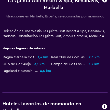
La Quinta Golf Resort & Spa, Benahavis,
General
Marbella
Habitaciones familiares
Pantuflas
Atracciones en Marbella, España, seleccionadas por momondo
Posibilidad de habitaciones conectadas
Ubicación de The Westin La Quinta Golf Resort & Spa, Benahavis,
Vista a la piscina
Marbella: Urbanizacion La Quinta Golf, 29660 Marbella, Andalucía
Espacio de almacenamiento
Mejores lugares de interés
Estacionamiento y transporte
Magna Marbella Golf
1,4 km
Real Club de Golf Las Brisas
2,3 km
Carga de vehículos eléctricos
Club de Golf Aloja
3,1 km
Campo de Golf Los Naranjos
3,7 km
Estacionamiento
Lagoland Mountain Lake Center
4,5 km
Traslado al aeropuerto (con cargos)
Estacionamiento privado
Aire libre
Hoteles favoritos de momondo en
Terraza/patio