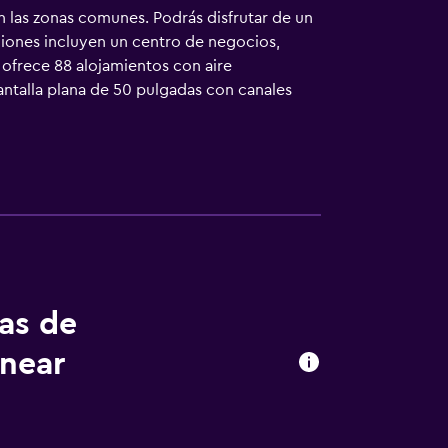
 las zonas comunes. Podrás disfrutar de un
ciones incluyen un centro de negocios,
 ofrece 88 alojamientos con aire
antalla plana de 50 pulgadas con canales
l gratuitos. Los huéspedes pueden navegar
ocios incluyen escritorio y teléfono; se
todos los días. Los servicios de ocio y
tas de
 near