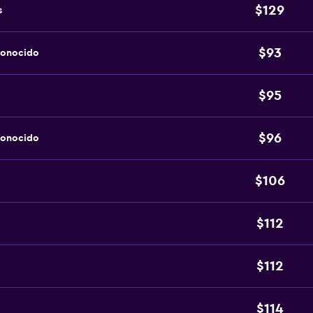
$129
s
$93
conocido
$95
$96
conocido
$106
$112
$112
$114