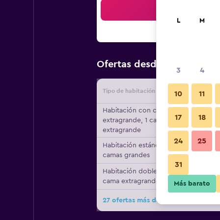
Bus
L
M
$80
Ofertas desde
/
Oferta má
3
4
Tipo de habitación
Proveedo
10
11
Habitación con cama
17
18
extragrande, 1 cama
extragrande
24
25
Habitación estándar, 2
camas grandes
31
Habitación doble, 1
cama extragrande
Más barato
27 ofertas más de Comfort Inn Marie