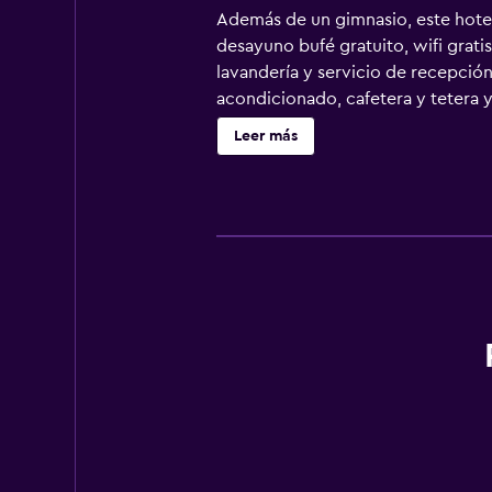
Además de un gimnasio, este hotel
desayuno bufé gratuito, wifi grati
lavandería y servicio de recepción
acondicionado, cafetera y tetera y
por cable de suscripción. Los bañ
Leer más
por la web gracias a nuestro acceso
ofrecen llamadas locales gratuitas 
esparcimiento en este hotel inclu