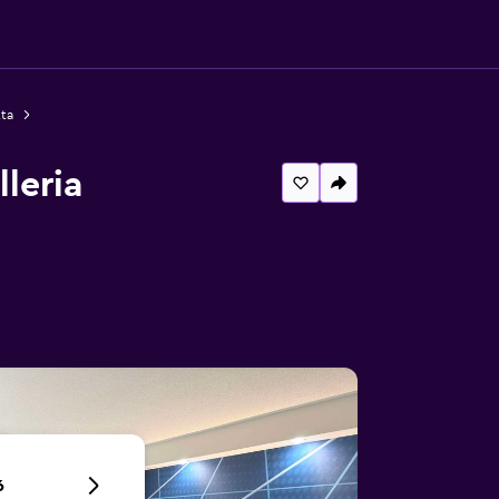
tta
leria
6