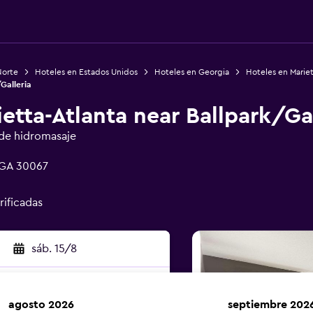
Norte
Hoteles en Estados Unidos
Hoteles en Georgia
Hoteles en Marie
Galleria
etta-Atlanta near Ballpark/Gal
de hidromasaje
, GA 30067
rificadas
sáb. 15/8
agosto 2026
septiembre 202