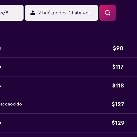
15/8
2 huéspedes, 1 habitación
$90
s
$117
s
$118
s
$127
esconocido
$129
s