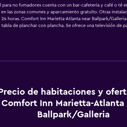
 para no fumadores cuenta con un bar-cafetería y café o té en
s en las zonas comunes y aparcamiento gratuito. Otras instala
 24 horas. Comfort Inn Marietta-Atlanta near Ballpark/Galleria
 tabla de planchar con plancha. Se ofrece una televisión de p
os están equipados con ducha y artículos de higiene persona
 a Internet wifi gratis. Los servicios para las personas de neg
(pueden existir restricciones). Se ofrece servicio de limpieza 
yen gimnasio.
Precio de habitaciones y ofer
Comfort Inn Marietta-Atlanta
Ballpark/Galleria