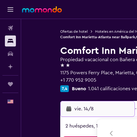
Vuelos
Ofertas de hotel
Hoteles en América del 
Comfort Inn Marietta-Atlanta near Ballpark/
Alojamientos
Comfort Inn Mari
Autos
Propiedad vacacional con Bañera 
2 estrellas
Planifica con IA
1175 Powers Ferry Place, Marietta
+1 770 952 9005
Trips
Bueno
1.041 calificaciones ve
7,4
Español
vie. 14/8
-
2 huéspedes, 1 habitación