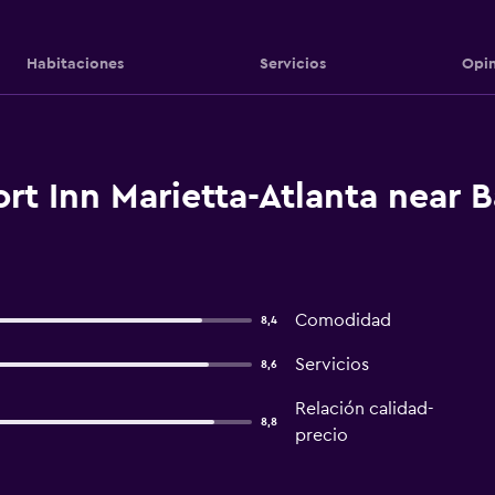
Habitaciones
Servicios
Opin
t Inn Marietta-Atlanta near Ba
Comodidad
8,4
Servicios
8,6
Relación calidad-
8,8
precio