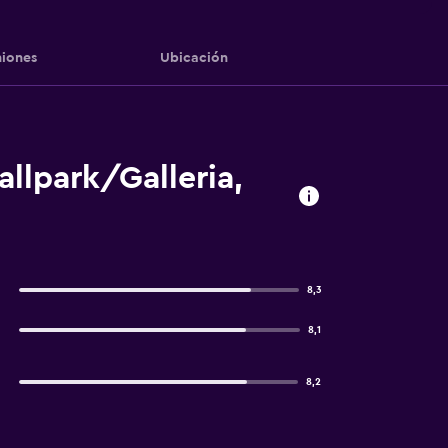
iones
Ubicación
llpark/Galleria,
8,3
8,1
8,2