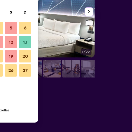
S
D
5
6
12
13
1/22
Restaurante
19
20
26
27
rellas