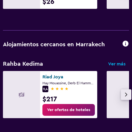
$26
Alojamientos cercanos en Marrakech
Rahba Kedima
Ver más
Riad Joya
Hay Mouassine, Derb El Hammam 26/27, Marrakech
4 estrellas
9,4
$217
Ver ofertas de hoteles