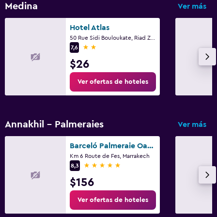
Medina
Ver más
Hotel Atlas
50 Rue Sidi Bouloukate, Riad Zitoun Lakdim, Marrakech
2 estrellas
7,6
$26
Ver ofertas de hoteles
Annakhil - Palmeraies
Ver más
Barceló Palmeraie Oasis Resort
Km 6 Route de Fes, Marrakech
5 estrellas
8,3
$156
Ver ofertas de hoteles