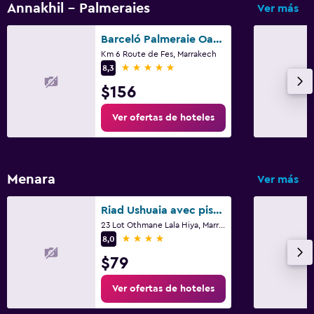
Annakhil - Palmeraies
Ver más
Barceló Palmeraie Oasis Resort
Km 6 Route de Fes, Marrakech
5 estrellas
8,3
$156
Ver ofertas de hoteles
Menara
Ver más
Riad Ushuaia avec piscine - Centre Marrakech
23 Lot Othmane Lala Hiya, Marrakech
4 estrellas
8,0
$79
Ver ofertas de hoteles