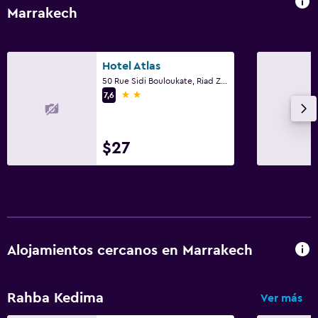
Marrakech
Hotel Atlas
50 Rue Sidi Bouloukate, Riad Zitoun Lakdim, Marrakech
2 estrellas
7,6
$27
Alojamientos cercanos en Marrakech
Rahba Kedima
Ver más