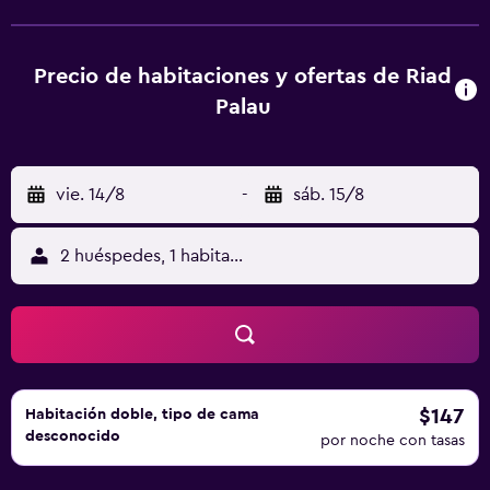
tienen baño privado con ducha y artículos de aseo
gratuitos, y algunas habitaciones también ofrecen vistas a
la ciudad. En Riad Palau Marrakech, cada habitación
Precio de habitaciones y ofertas de Riad
incluye ropa de cama y toallas. El desayuno está
Palau
disponible e incluye opciones continentales, vegetarianas
o halal. Hay alquiler de bicicletas y alquiler de coches en el
alojamiento, y la zona es ideal para practicar esquí y
vie. 14/8
-
sáb. 15/8
ciclismo. En la recepción 24 horas se habla árabe, inglés,
francés y holandés, y el personal está dispuesto a ayudar
en cualquier momento. Cerca del alojamiento hay puntos
2 huéspedes, 1 habitación
de interés como Le Jardin Secret, Museo Orientalista de
Marrakech y Museo de Mouassine. El aeropuerto
(Aeropuerto de Menara - Marrakech) está a 6 km, y el
alojamiento ofrece servicio de traslado de pago para ir o
volver del aeropuerto.
$147
Habitación doble, tipo de cama
desconocido
por noche con tasas