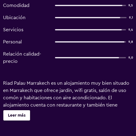
Comodidad
9,5
Ubicación
9,1
Servicios
9,4
Personal
9,8
Relación calidad-
9,0
precio
Riad Palau Marrakech es un alojamiento muy bien situado
en Marrakech que ofrece jardín, wifi gratis, salón de uso
común y habitaciones con aire acondicionado. El
alojamiento cuenta con restaurante y también tiene
terraza y piscina cubierta. El alojamiento ofrece servicio
Leer más
de habitaciones, servicio de conserjería y servicio de
organización de tours. En el riad, cada habitación está
equipada con armario. Las habitaciones del alojamiento