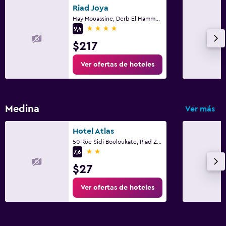
Riad Joya
Hay Mouassine, Derb El Hammam 26/27, Marrakech
4 estrellas
9,4
$217
Ver ofertas de hoteles
Medina
Ver más
Hotel Atlas
50 Rue Sidi Bouloukate, Riad Zitoun Lakdim, Marrakech
2 estrellas
7,6
$27
Ver ofertas de hoteles