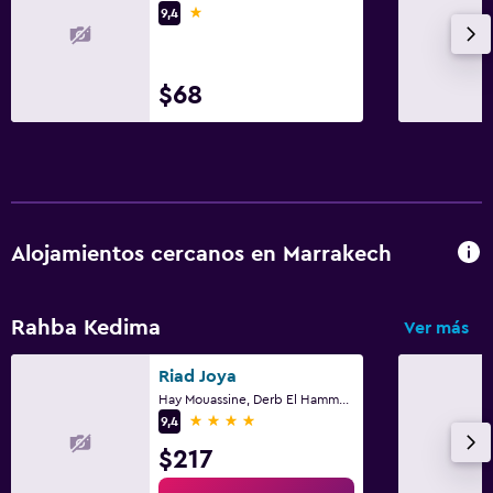
1 estrella
9,4
$68
Alojamientos cercanos en Marrakech
Rahba Kedima
Ver más
Riad Joya
Hay Mouassine, Derb El Hammam 26/27, Marrakech
4 estrellas
9,4
$217