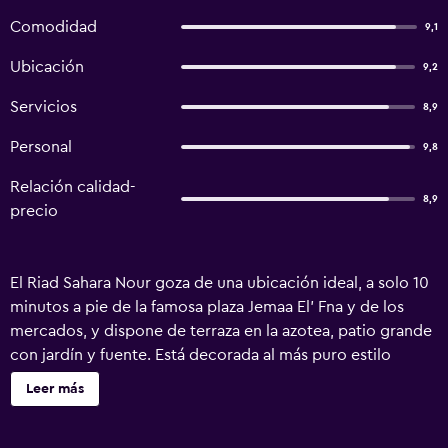
Comodidad
9,1
Ubicación
9,2
Servicios
8,9
Personal
9,8
Relación calidad-
8,9
precio
El Riad Sahara Nour goza de una ubicación ideal, a solo 10
minutos a pie de la famosa plaza Jemaa El' Fna y de los
mercados, y dispone de terraza en la azotea, patio grande
con jardín y fuente. Está decorada al más puro estilo
tradicional marroquí y cuenta con un gran salón marroquí,
Leer más
una sala de música y una gran biblioteca en la planta baja.
También está muy cerca del jardín Majorelle, del Museo