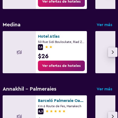
Ver ofertas de hoteles
Medina
Ver más
Hotel Atlas
50 Rue Sidi Bouloukate, Riad Zitoun Lakdim, Marrakech
2 estrellas
7,6
$26
Ver ofertas de hoteles
Annakhil - Palmeraies
Ver más
Barceló Palmeraie Oasis Resort
Km 6 Route de Fes, Marrakech
5 estrellas
8,3