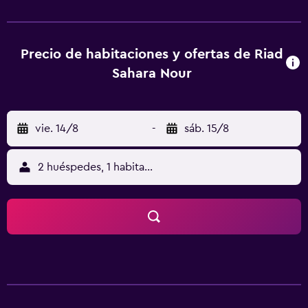
Yves Saint Laurent y de muchos otros lugares turísticos
famosos de la ciudad. Las habitaciones están decoradas
con buen gusto y tienen aire acondicionado y vistas al
patio y al jardín. Todas las habitaciones disponen de baño
Precio de habitaciones y ofertas de Riad
privado, muebles de almacenamiento, artículos de aseo,
Sahara Nour
secador de pelo y caja fuerte. Todos los días se sirve un
desayuno marroquí, continental o vegetariano bajo
petición. También podrá degustar la excelente cocina
vie. 14/8
-
sáb. 15/8
local preparada por Fadma, la cocinera, y menús
especiales bajo petición. El aeropuerto de Marrakech-
Menara está a solo 15 minutos en coche del riad. Se ofrece
2 huéspedes, 1 habitación
servicio de traslado privado bajo petición.