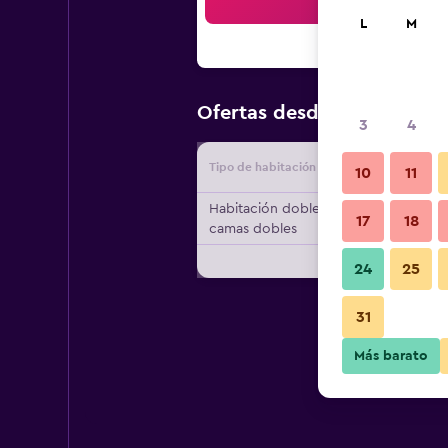
Bus
L
M
$77
Ofertas desde
/
Oferta má
3
4
Tipo de habitación
Proveedo
10
11
Habitación doble, 2
17
18
camas dobles
24
25
31
Más barato