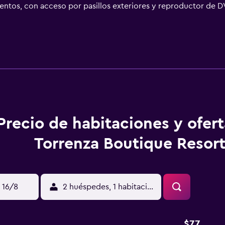
ntos, con acceso por pasillos exteriores y reproductor de DVD
Cada alojamiento tiene un mobiliario y decoración diferentes
godón egipcio y ropa de cama de alta calidad. En este apartote
 grande, microondas, utensilios de cocina y cafetera y tetera
uvia y secador de pelo. Se ofrece televisión por satélite. Las
e techo. Se ofrece servicio de limpieza todos los días. En el a
e ocio y esparcimiento incluyen sauna. Se pueden practicar l
aciones o cerca del alojamiento (es posible que se aplique un r
Precio de habitaciones y ofer
Torrenza Boutique Resor
 16/8
2 huéspedes, 1 habitación
$77