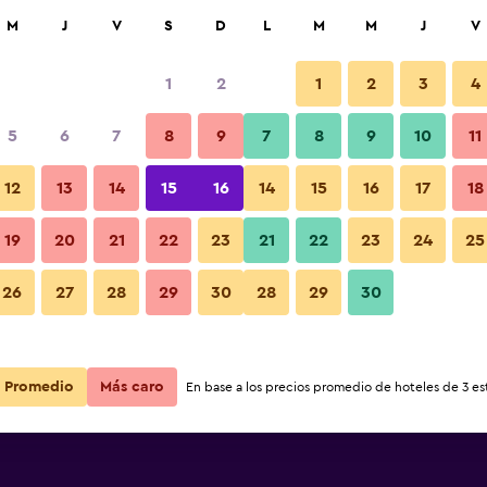
car
M
J
V
S
D
L
M
M
J
V
1
2
1
2
3
4
s barata de precio por noche
5
6
7
8
9
7
8
9
10
11
Otros
r
Total noche
12
13
14
15
16
14
15
16
17
18
$77
Ver oferta
19
20
21
22
23
21
22
23
24
25
Fotos
26
27
28
29
30
28
29
30
Promedio
Más caro
En base a los precios promedio de hoteles de 3 est