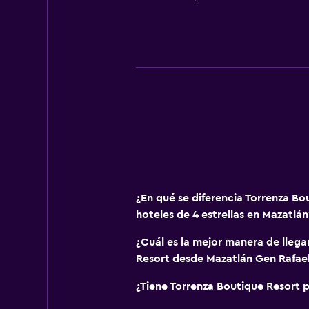
Baño
Ducha
Secador de pelo
Aseo
Papel higiénico
Baño privado
Ducha italiana
Piscina y spa
¿En qué se diferencia Torrenza Bo
Piscina climatizada
hoteles de 4 estrellas en Mazatlán
Piscina al aire libre
¿Cuál es la mejor manera de llega
Sauna
Resort desde Mazatlán Gen Rafael
Toallas para piscina
¿Tiene Torrenza Boutique Resort p
Piscina con vista