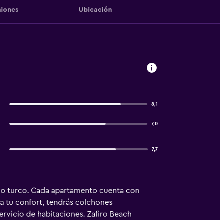
iones
Ubicación
8,1
7,0
7,7
año turco. Cada apartamento cuenta con
ra tu confort, tendrás colchones
rvicio de habitaciones. Zafiro Beach