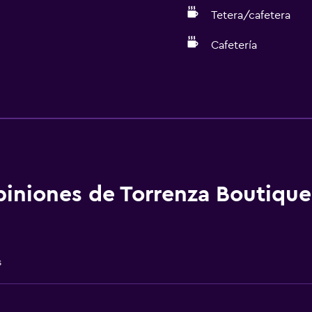
Tetera/cafetera
Cafetería
Cocina
Copas
Horno
Microondas
Utensilios de cocina
iniones de Torrenza Boutique
Cocina
Tetera/cafetera
Nevera
s
Cafetera
Comedor