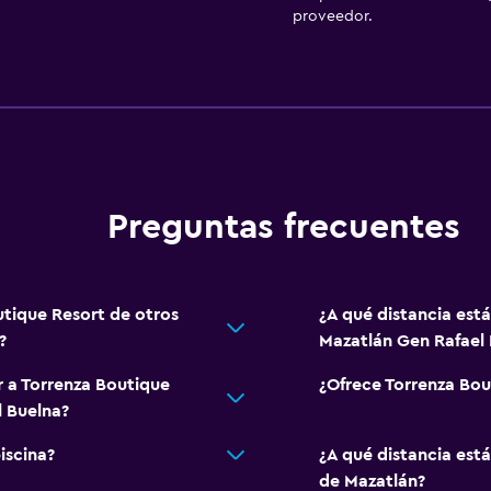
proveedor.
General
Habitaciones familiares
Zona de estar
Vista al jardín
Posibilidad de habitaci
Sofá
Preguntas frecuentes
Vista a la piscina
Salud y seguridad
utique Resort de otros
¿A qué distancia est
Limpieza diaria
?
Mazatlán Gen Rafael 
Botiquín de primeros aux
r a Torrenza Boutique
¿Ofrece Torrenza Bo
Cámaras CCTV en el exte
 Buelna?
Seguridad las 24 horas
iscina?
¿A qué distancia est
Caja fuerte
de Mazatlán?