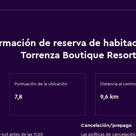
Cocineta
Aire libre
Terraza/patio
ormación de reserva de habita
Sillas de playa
Torrenza Boutique Resor
Parrilla
Terraza
a
Muebles de exterior
Puntuación de la ubicación
Distancia al centro
Playa privada
7,8
9,6 km
Jardín
Cancelación/prepago
out antes de las 11:00
Las políticas de cancelación