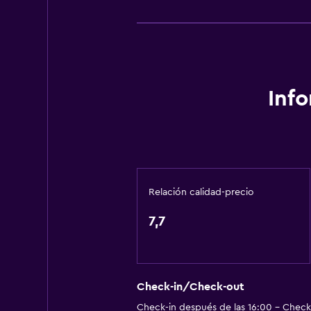
Aire acondicionado
Acondicionador
Servicios y facilidades
Servicio de despertador
Inf
Cambio de divisas
Instalaciones para reuniones
Servicio de habitaciones
Mostrador de información turístic
Relación calidad-precio
Acceso con llave
7,7
Acceso con tarjeta
Check-out exprés
Botella de agua
Check-in/Check-out
Recepción 24 horas
Check-in después de las 16:00 - Check-