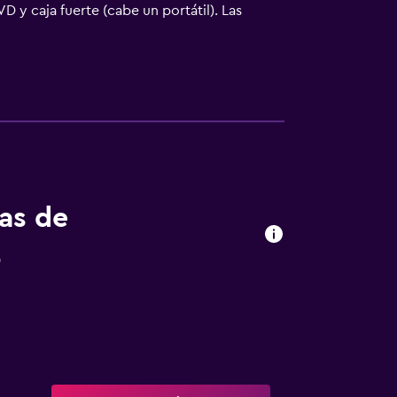
 y caja fuerte (cabe un portátil). Las
. Las camas tienen colchones viscoelásticos
l de 4 estrellas, los alojamientos incluyen
. Los baños están equipados con bañera o
 habitaciones también incluyen tabla de
lojamiento hay piscina al aire libre y bañera
as actividades de ocio y esparcimiento que
ecargo).
tas de
t