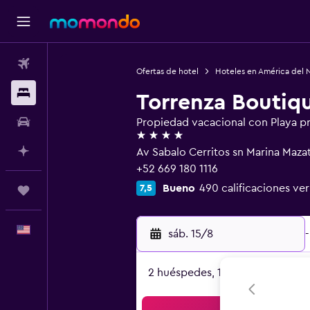
Vuelos
Ofertas de hotel
Hoteles en América del 
Alojamientos
Torrenza Boutiq
Autos
Propiedad vacacional con Playa p
4 estrellas
Planifica con IA
Av Sabalo Cerritos sn Marina Mazat
+52 669 180 1116
Bueno
490 calificaciones ver
7,5
Trips
Español
sáb. 15/8
-
2 huéspedes, 1 habitación