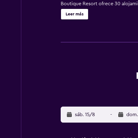
Boutique Resort ofrece 30 alojamie
habitaciones disponen de balcón. 
Leer más
y están vestidas con sábanas de al
cocina con frigorífico/congelador
ducha con cabezal de ducha tipo ll
planchar con plancha y ventilador d
de hidromasaje. Otros servicios d
se indican más abajo en las instal
sáb. 15/8
-
dom.