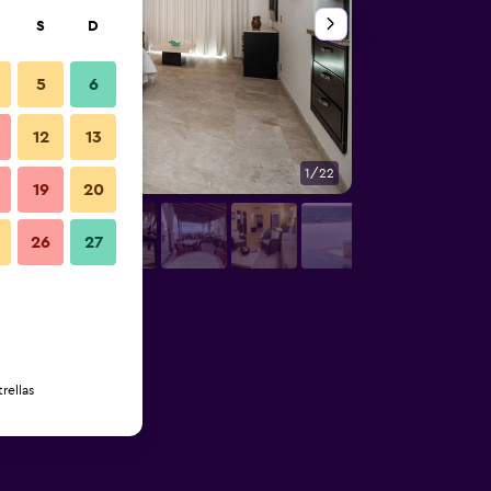
S
D
5
6
12
13
1/22
Otros
19
20
26
27
rellas