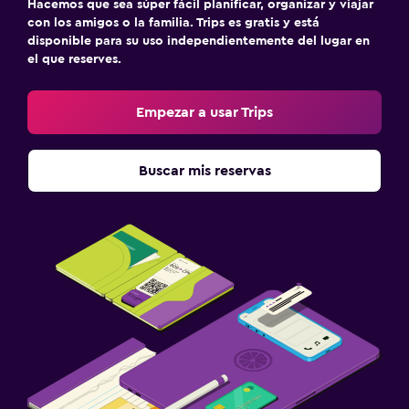
Hacemos que sea súper fácil planificar, organizar y viajar
Ideal para familias
con los amigos o la familia. Trips es gratis y está
Cuidado de niños o guardería
disponible para su uso independientemente del lugar en
el que reserves.
Cuna/cama nido disponibles
Comidas para niños
Empezar a usar Trips
Estacionamiento y transporte
Buscar mis reservas
Estacionamiento gratuito
Actividades
Golf
Gimnasio
Gimnasio