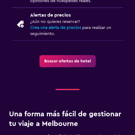
Plancha y tabla de planchar
opiniones de huéspedes reales.
Secadora
Alertas de precios
Lavadora
¿Aún no quieres reservar?
Crea una alerta de precios
para realizar un
seguimiento.
Habitación
Mantas eléctricas
Enchufe cerca de la cama
Buscar ofertas de hotel
Despertador
Armario o clóset
Zona de trabajo
Fax/fotocopiadora
Caja fuerte para laptops
Una forma más fácil de gestionar
Escritorio
tu viaje a Melbourne