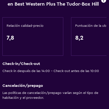
en Best Western Plus The Tudor-Box Hill
Cafetera
Comedor
Relación calidad-precio
Puntuación de la ubi
Servicios básicos
Wifi disponible en todas las instalaciones
7,8
8,2
Internet
Extinguidor
Artículos de aseo gratis
Check-in/Check-out
Alarma de humo
Check-in después de las 14:00 - Check-out antes de las 10:00
Calefacción
Aire acondicionado
Cancelación/prepago
Wifi gratis
Las políticas de cancelación/prepago varían según el tipo de
Ropa de cama
habitación y el proveedor.
Toallas