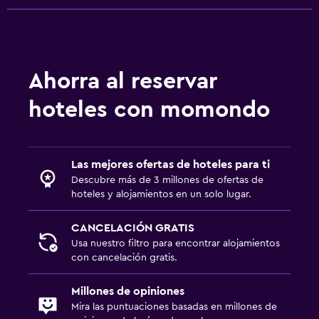
Caja fuerte
Accesibilidad y adecuación
Ahorra al reservar
Unidad accesible para personas en silla de ruedas
Áreas designadas para fumadores
hoteles con momondo
Habitaciones para no fumadores disponibles
Accesibilidad
Las mejores ofertas de hoteles para ti
Ducha adaptada para silla de ruedas
Descubre más de 3 millones de ofertas de
Ascensor
hoteles y alojamientos en un solo lugar.
CANCELACIÓN GRATIS
Lavandería
Usa nuestro filtro para encontrar alojamientos
Lavandería
con cancelación gratis.
Servicio de planchado
Millones de opiniones
Servicios de lavandería/tintorería
Mira las puntuaciones basadas en millones de