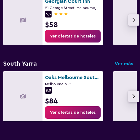
Georgian Court Inn
Muebles de exterior
21 George Street, Melbourne, VIC
3 estrellas
6,3
Jardín
$58
Terraza/patio
Ver ofertas de hoteles
Sillas de playa
Parrilla
Terraza
South Yarra
Ver más
Salud y seguridad
Oaks Melbourne South Yarra Suites
Melbourne, VIC
Limpieza diaria
8,0
Cámaras CCTV en zonas comunes
$84
Cámaras CCTV en el exterior
Ver ofertas de hoteles
Seguridad las 24 horas
Botiquín de primeros auxilios
Detector de monóxido de carbono