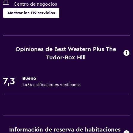
Centro de negocios
Mostrar los 119 servicios
Cocina
Copas
Tetera eléctrica
Opiniones de Best Western Plus The
Utensilios de cocina
Tudor-Box Hill
Cocina
Lavavajillas
Bueno
7,3
Horno
1.464 calificaciones verificadas
Microondas
Cocina
Tetera/cafetera
Tostadora
Información de reserva de habitaciones
Nevera