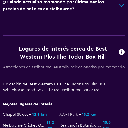
¿Cuándo actualizó momondo por última vez los
Comedor
precios de hoteles en Melbourne?
Servicio de entrega de comida
Almuerzos para llevar
Menús para dietas especiales (bajo petición)
Restaurante
Lugares de interés cerca de Best
Bar/lounge
Western Plus The Tudor-Box Hill
La comida se puede entregar en el alojamiento
Atracciones en Melbourne, Australia, seleccionadas por momondo
Minibar
Bar de tapas
Ubicación de Best Western Plus The Tudor-Box Hill: 1101
Desayuno en la habitación
Whitehorse Road Box Hill 3128, Melbourne, VIC 3128
Mesa de comedor
Mejores lugares de interés
Chapel Street
12,9 km
AAMI Park
13,2 km
General
13,2
13,6
Habitaciones familiares
Melbourne Cricket Ground
Real Jardín Botánico de Melbourne