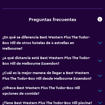
Champú
Gel de ducha
Acondicionador
Preguntas frecuentes
Servicios y facilidades
¿En qué se diferencia Best Western Plus The Tudor-
Centro de negocios
Box Hill de otros hoteles de 4 estrellas en
Servicio de despertador
Melbourne?
Cambio de divisas
¿A qué distancia está Best Western Plus The Tudor-
Instalaciones para reuniones
Box Hill de Melbourne Essendon?
Servicio de habitaciones
¿Cuál es la mejor manera de llegar a Best Western
Mostrador de información turística
Plus The Tudor-Box Hill desde Melbourne Essendon?
Acceso con tarjeta
¿Ofrece Best Western Plus The Tudor-Box Hill
Check-out exprés
opciones de comida?
Recepción 24 horas
¿Tiene Best Western Plus The Tudor-Box Hill piscina?