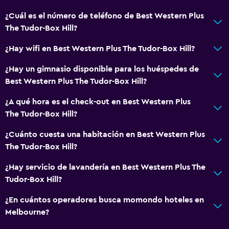
Salas de conferencia
¿Cuál es el número de teléfono de Best Western Plus
Caja fuerte
The Tudor-Box Hill?
¿Hay wifi en Best Western Plus The Tudor-Box Hill?
Baño
Secador de pelo
¿Hay un gimnasio disponible para los huéspedes de
Best Western Plus The Tudor-Box Hill?
Baño privado
Ducha
¿A qué hora es el check-out en Best Western Plus
The Tudor-Box Hill?
Gorro de baño
Baño adicional
¿Cuánto cuesta una habitación en Best Western Plus
The Tudor-Box Hill?
Baño pequeño adicional
Tina de baño
¿Hay servicio de lavandería en Best Western Plus The
Tudor-Box Hill?
Bañera de hidromasaje
Aseo
¿En cuántos operadores busca momondo hoteles en
Melbourne?
Ducha italiana