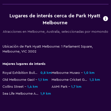
Cambio de divisas
Instalaciones para reuniones
Lugares de interés cerca de Park Hyatt
Melbourne
Servicio de habitaciones
Mostrador de información turística
Atracciones en Melbourne, Australia, seleccionadas por momondo
Check-out exprés
Recepción 24 horas
Ubicación de Park Hyatt Melbourne: 1 Parliament Square,
Melbourne, VIC 3002
Caja fuerte
Mejores lugares de interés
Piscina y spa
Royal Exhibition Building
0,8 km
Melbourne Museo
1,0 km
Piscina climatizada
Old Melbourne Gaol
1,1 km
Melbourne Cricket Ground
1,2 km
Spa
Collins Street
1,4 km
AAMI Park
1,7 km
Bañera de hidromasaje
Sea Life Melbourne Aquarium
1,9 km
Piscina (cubierta)
Vapor