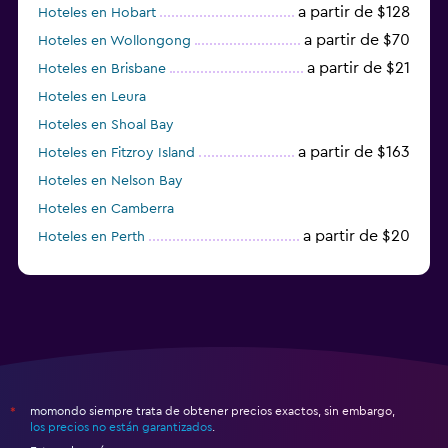
a partir de $128
Hoteles en Hobart
a partir de $70
Hoteles en Wollongong
a partir de $21
Hoteles en Brisbane
Hoteles en Leura
Hoteles en Shoal Bay
a partir de $163
Hoteles en Fitzroy Island
Hoteles en Nelson Bay
Hoteles en Camberra
a partir de $20
Hoteles en Perth
Hoteles en Parramatta
momondo siempre trata de obtener precios exactos, sin embargo,
*
los precios no están garantizados
.