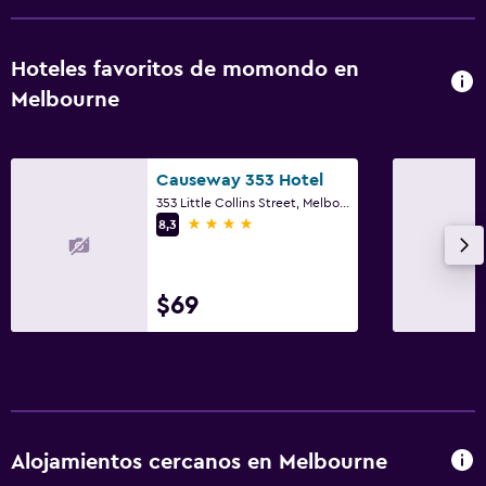
Masajes
Sauna
Hoteles favoritos de momondo en
Melbourne
Sistema de entretenimiento
TV de pantalla plana
Causeway 353 Hotel
TV por cable o vía satélite
353 Little Collins Street, Melbourne, VIC
Radio
4 estrellas
8,3
Biblioteca
TV
$69
Accesibilidad y adecuación
Hipoalergénico
Para no fumadores
Áreas designadas para fumadores
Alojamientos cercanos en Melbourne