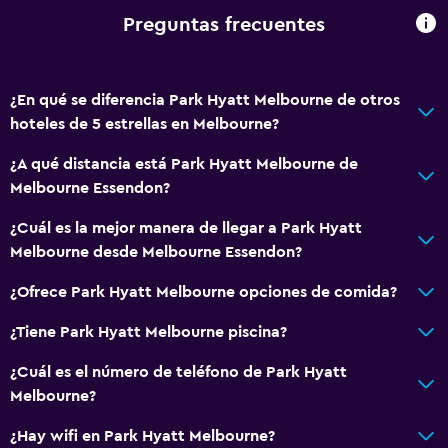
Preguntas frecuentes
Baño
Secador de pelo
¿En qué se diferencia Park Hyatt Melbourne de otros
Albornoz
hoteles de 5 estrellas en Melbourne?
Baño privado
¿A qué distancia está Park Hyatt Melbourne de
Ducha
Melbourne Essendon?
Gorro de baño
¿Cuál es la mejor manera de llegar a Park Hyatt
Tina de baño
Melbourne desde Melbourne Essendon?
Bañera de hidromasaje
¿Ofrece Park Hyatt Melbourne opciones de comida?
Aseo
Papel higiénico
¿Tiene Park Hyatt Melbourne piscina?
Cepillo de dientes
¿Cuál es el número de teléfono de Park Hyatt
Melbourne?
General
¿Hay wifi en Park Hyatt Melbourne?