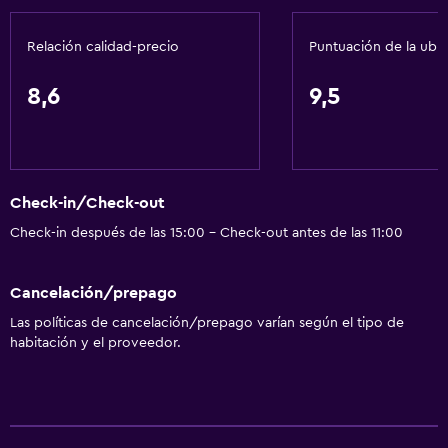
Acondicionador
Relación calidad-precio
Puntuación de la ubi
Comedor
8,6
9,5
Tetera eléctrica
Menús para dietas especiales (bajo petición)
Utensilios de cocina
Check-in/Check-out
Restaurante
Check-in después de las 15:00 - Check-out antes de las 11:00
Bar/lounge
La comida se puede entregar en el alojamiento
Cancelación/prepago
Minibar
Las políticas de cancelación/prepago varían según el tipo de
Desayuno en la habitación
habitación y el proveedor.
Tetera/cafetera
Nevera
Cafetera