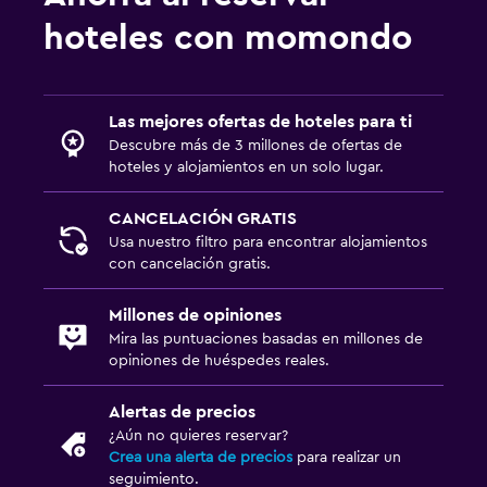
Caja fuerte para laptops
hoteles con momondo
Escritorio
Las mejores ofertas de hoteles para ti
Actividades
Descubre más de 3 millones de ofertas de
Tienda de regalos
hoteles y alojamientos en un solo lugar.
Bicicletas
CANCELACIÓN GRATIS
Compras
Usa nuestro filtro para encontrar alojamientos
con cancelación gratis.
Ideal para familias
Millones de opiniones
Cuidado de niños o guardería
Mira las puntuaciones basadas en millones de
Comidas para niños
opiniones de huéspedes reales.
Buffet infantil
Alertas de precios
¿Aún no quieres reservar?
Gimnasio
Crea una alerta de precios
para realizar un
seguimiento.