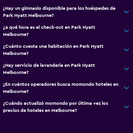
Habitaciones familiares
¿Hay un gimnasio disponible para los huéspedes de
Posibilidad de habitaciones conectadas
Park Hyatt Melbourne?
Vista a punto de interés
¿A qué hora es el check-out en Park Hyatt
Espacio de almacenamiento
Melbourne?
Vista a una calle tranquila
¿Cuánto cuesta una habitación en Park Hyatt
Zona de estar
Melbourne?
Pantuflas
¿Hay servicio de lavandería en Park Hyatt
Habitaciones insonorizadas
Melbourne?
Teléfono
¿En cuántos operadores busca momondo hoteles en
Vista a la ciudad
Melbourne?
Servicios y facilidades
¿Cuándo actualizó momondo por última vez los
precios de hoteles en Melbourne?
Centro de negocios
Servicio de despertador
Servicio de conserjería