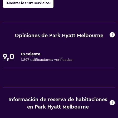
Mostrar los 102 servicios
Servicios básicos
Wifi disponible en todas las instalaciones
Internet
Opiniones de Park Hyatt Melbourne
Artículos de aseo gratis
Alarma de humo
Excelente
9,0
Calefacción
1.897 calificaciones verificadas
Aire acondicionado
Wifi gratis
Ropa de cama
Toallas
Información de reserva de habitaciones
Champú
en Park Hyatt Melbourne
Adaptador
Gel de ducha