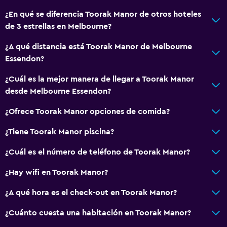
Estacionamiento gratuito
¿En qué se diferencia Toorak Manor de otros hoteles
de 3 estrellas en Melbourne?
Estacionamiento privado
¿A qué distancia está Toorak Manor de Melbourne
Sistema de entretenimiento
Essendon?
Radio
¿Cuál es la mejor manera de llegar a Toorak Manor
TV de pantalla plana
desde Melbourne Essendon?
TV
¿Ofrece Toorak Manor opciones de comida?
¿Tiene Toorak Manor piscina?
Lavandería
Lavandería
¿Cuál es el número de teléfono de Toorak Manor?
Servicios de lavandería/tintorería
¿Hay wifi en Toorak Manor?
Plancha y tabla de planchar
¿A qué hora es el check-out en Toorak Manor?
Comedor
¿Cuánto cuesta una habitación en Toorak Manor?