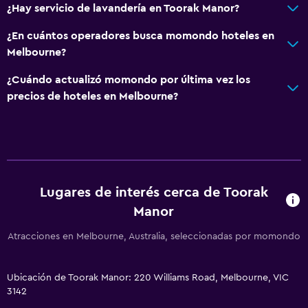
Tetera eléctrica
¿Hay servicio de lavandería en Toorak Manor?
Tetera/cafetera
¿En cuántos operadores busca momondo hoteles en
Nevera
Melbourne?
¿Cuándo actualizó momondo por última vez los
Accesibilidad y adecuación
precios de hoteles en Melbourne?
Para no fumadores
Áreas designadas para fumadores
Servicios y facilidades
Botella de agua
Lugares de interés cerca de Toorak
Manor
Servicio de habitaciones
Atracciones en Melbourne, Australia, seleccionadas por momondo
Habitación
Armario o clóset
Ubicación de Toorak Manor: 220 Williams Road, Melbourne, VIC
3142