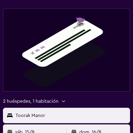
2 huéspedes, 1 habitación
Toorak Manor
sáb. 15/8
dom. 16/8