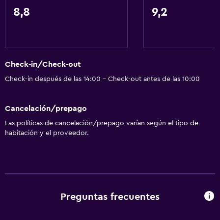
Secador de pelo
8,8
9,2
Aseo
Papel higiénico
Ducha
Check-in/Check-out
Gorro de baño
Check-in después de las 14:00 - Check-out antes de las 10:00
Baño privado
Cancelación/prepago
General
Las políticas de cancelación/prepago varían según el tipo de
Habitaciones familiares
habitación y el proveedor.
Alfombrado
Vista al jardín
Espacio de almacenamiento
Preguntas frecuentes
Estacionamiento y transporte
Traslado aeropuerto