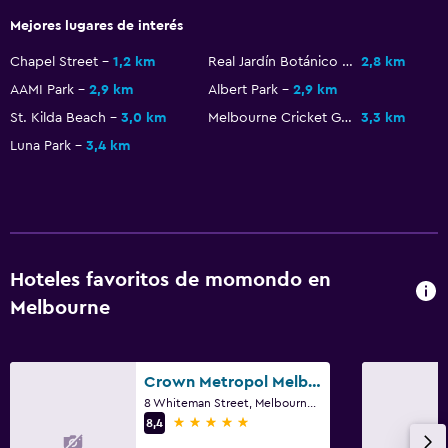
Zona de trabajo
Mejores lugares de interés
Escritorio
Chapel Street
1,2 km
Real Jardín Botánico de Melbourne
2,8 km
AAMI Park
2,9 km
Albert Park
2,9 km
St. Kilda Beach
3,0 km
Melbourne Cricket Ground
3,3 km
Luna Park
3,4 km
Hoteles favoritos de momondo en
Melbourne
Crown Metropol Melbourne
8 Whiteman Street, Melbourne, VIC
5 estrellas
8,4