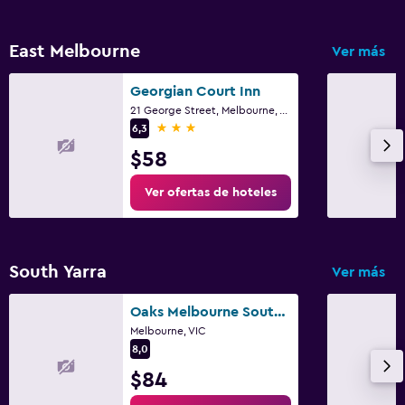
East Melbourne
Ver más
Georgian Court Inn
21 George Street, Melbourne, VIC
3 estrellas
6,3
$58
Ver ofertas de hoteles
South Yarra
Ver más
Oaks Melbourne South Yarra Suites
Melbourne, VIC
8,0
$84