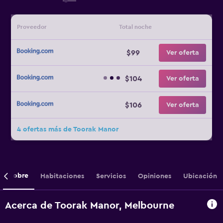
Proveedor
Total noche
$99
Ver oferta
$104
Ver oferta
$106
Ver oferta
4 ofertas más de Toorak Manor
Sobre
Habitaciones
Servicios
Opiniones
Ubicación
Acerca de Toorak Manor, Melbourne