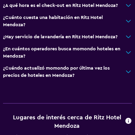
¿A qué hora es el check-out en Ritz Hotel Mendoza?
Baño privado
¿Cuánto cuesta una habitación en Ritz Hotel
General
Mendoza?
Habitaciones familiares
¿Hay servicio de lavandería en Ritz Hotel Mendoza?
Piso de parquet o madera noble
¿En cuántos operadores busca momondo hoteles en
Posibilidad de habitaciones conectadas
Mendoza?
Teléfono
¿Cuándo actualizó momondo por última vez los
Alfombrado
precios de hoteles en Mendoza?
Espacio de almacenamiento
Salud y seguridad
Limpieza diaria
Lugares de interés cerca de Ritz Hotel
Botiquín de primeros auxilios
Mendoza
Cámaras CCTV en zonas comunes