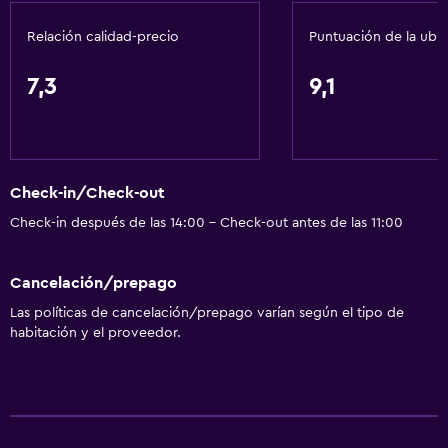
Unidad ubicada en la planta baja
Relación calidad-precio
Puntuación de la ubi
Ascensor
Ascensor disponible
7,3
9,1
Habitación hipoalergénica
Para no fumadores
Almohada sin plumas
Check-in/Check-out
Plantas superiores accesibles por ascensor
Check-in después de las 14:00 - Check-out antes de las 11:00
Plantas superiores accesibles por escaleras
Áreas designadas para fumadores
Cancelación/prepago
Las políticas de cancelación/prepago varían según el tipo de
Servicios y facilidades
habitación y el proveedor.
Centro de negocios
Servicio de despertador
Servicio de conserjería