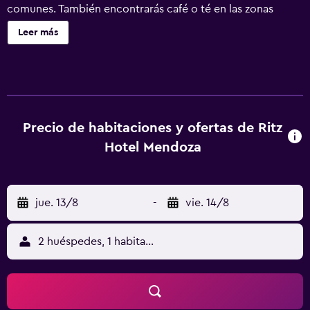
comunes. También encontrarás café o té en las zonas
comunes, una piscina de temporada y un centro de
Leer más
negocios. Ritz Hotel Mendoza ofrece 39 alojamientos con
caja fuerte y secador de pelo. Se ofrece una Smart TV con
canales por cable. Los baños están equipados con bañera
o ducha con bañera profunda y bidé. Este hotel en
Mendoza ofrece acceso a Internet wifi gratis con una
velocidad de 500 Mbps o más (para 6 personas o más, 10
Precio de habitaciones y ofertas de Ritz
dispositivos o más). Los servicios para las personas de
Hotel Mendoza
negocios incluyen escritorio y teléfono. Se ofrece servicio
de limpieza todos los días. Los servicios de ocio y
esparcimiento en este hotel incluyen piscina al aire libre
jue. 13/8
-
vie. 14/8
de temporada.
2 huéspedes, 1 habitación