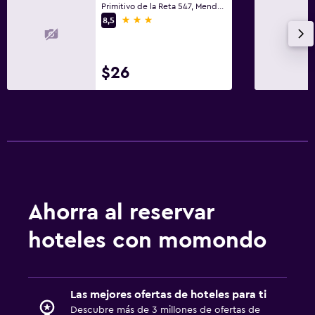
Primitivo de la Reta 547, Mendoza, Mendoza
Lavandería
3 estrellas
8,5
Lavandería
Servicio de planchado
$26
Servicios de lavandería/tintorería
Comedor
Minibar
Bar/lounge
Máquina expendedora (bebidas)
Ahorra al reservar
Estacionamiento y transporte
hoteles con momondo
Estacionamiento
Estacionamiento privado
Las mejores ofertas de hoteles para ti
Habitación
Descubre más de 3 millones de ofertas de