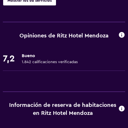
Mostrar los 68 servicios
Servicios básicos
Wifi gratis
Wifi disponible en todas las instalaciones
Opiniones de Ritz Hotel Mendoza
Internet
Ropa de cama
Bueno
7,2
Toallas
1.842 calificaciones verificadas
Extinguidor
Artículos de aseo gratis
Calefacción
Aire acondicionado
Información de reserva de habitaciones
Papeleras
en Ritz Hotel Mendoza
Accesibilidad y adecuación