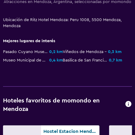
Atracciones en Mendoza, Argentina, seleccionadas por momondo
Cámaras CCTV en el exterior
Seguridad las 24 horas
Ubicación de Ritz Hotel Mendoza: Peru 1008, 5500 Mendoza,
Caja fuerte
Mendoza
Sistema de entretenimiento
Mejores lugares de interés
TV de pantalla plana
Pasado Cuyano Museum
0,2 km
Viñedos de Mendoza
0,3 km
Sala de estar/TV compartida
Museo Municipal de Arte Moderno de Mendoza
0,4 km
Basilica de San Francisco
0,7 km
TV por cable o vía satélite
TV
Aire libre
Hoteles favoritos de momondo en
Terraza/patio
Mendoza
Sillas de playa
Jardín
Hostel Estacion Mendoza