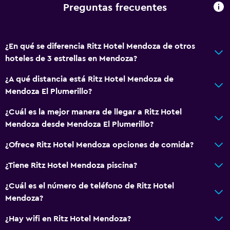
Caja fuerte
Preguntas frecuentes
Instalaciones para reuniones
Servicio de habitaciones
¿En qué se diferencia Ritz Hotel Mendoza de otros
Mostrador de información turística
hoteles de 3 estrellas en Mendoza?
Acceso con tarjeta
¿A qué distancia está Ritz Hotel Mendoza de
Recepción 24 horas
Mendoza El Plumerillo?
Baño
¿Cuál es la mejor manera de llegar a Ritz Hotel
Mendoza desde Mendoza El Plumerillo?
Ducha
Tina de baño
¿Ofrece Ritz Hotel Mendoza opciones de comida?
Bidé
¿Tiene Ritz Hotel Mendoza piscina?
Secador de pelo
¿Cuál es el número de teléfono de Ritz Hotel
Aseo
Mendoza?
Papel higiénico
¿Hay wifi en Ritz Hotel Mendoza?
Baño público