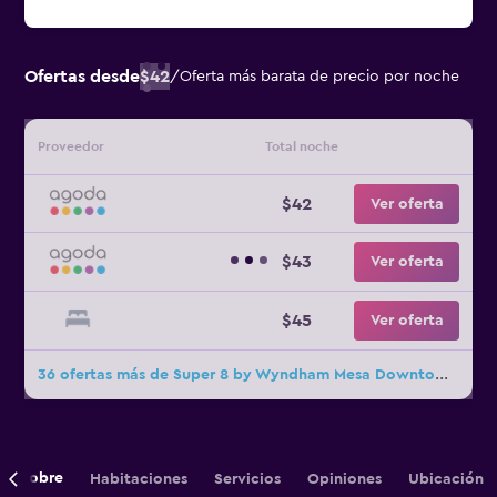
Ofertas desde
$42
/
Oferta más barata de precio por noche
Proveedor
Total noche
$42
Ver oferta
$43
Ver oferta
$45
Ver oferta
36 ofertas más de Super 8 by Wyndham Mesa Downtown Near Convention Center
Sobre
Habitaciones
Servicios
Opiniones
Ubicación