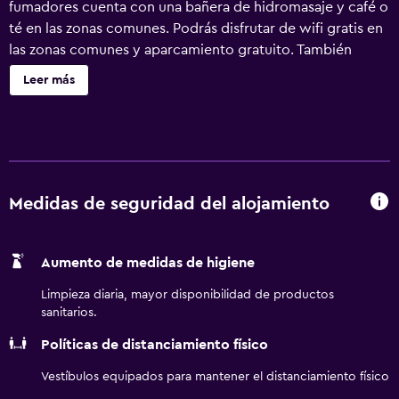
fumadores cuenta con una bañera de hidromasaje y café o
té en las zonas comunes. Podrás disfrutar de wifi gratis en
las zonas comunes y aparcamiento gratuito. También
encontrarás lavandería, servicio de recepción 24 horas y
Leer más
check-out exprés. No se ofrece servicio de limpieza.
Super 8 by Wyndham Mesa Downtown Near Convention
Center ofrece 95 alojamientos con artículos de higiene
personal gratuitos. Se ofrece televisión por cable con
canales de suscripción. Los huéspedes pueden utilizar los
siguientes servicios disponibles en las habitaciones:
Medidas de seguridad del alojamiento
frigorífico y microondas. Los baños están equipados con
ducha y bañera combinadas. Los huéspedes pueden
Aumento de medidas de higiene
navegar por la web gracias a nuestro acceso a Internet
wifi gratis. Los servicios para las personas de negocios
Limpieza diaria, mayor disponibilidad de productos
incluyen escritorio y sillas de oficina, además de teléfono;
sanitarios.
se ofrecen llamadas locales gratuitas (pueden existir
Políticas de distanciamiento físico
restricciones). Es posible solicitar tabla de planchar con
plancha y secador de pelo. En el alojamiento hay piscina al
Vestíbulos equipados para mantener el distanciamiento físico
aire libre y bañera de hidromasaje.