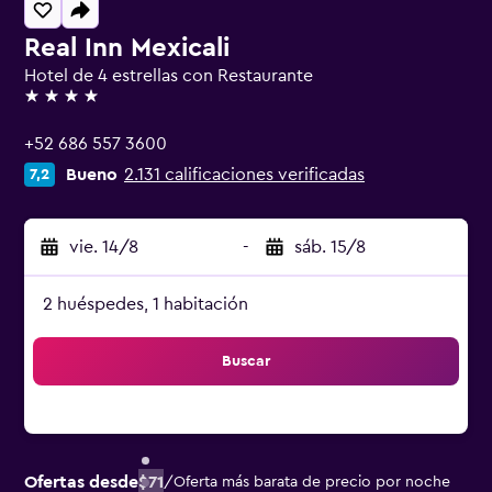
Real Inn Mexicali
Hotel de 4 estrellas con Restaurante
4 estrellas
+52 686 557 3600
Bueno
2.131 calificaciones verificadas
7,2
vie. 14/8
-
sáb. 15/8
2 huéspedes, 1 habitación
Buscar
Ofertas desde
$71
/
Oferta más barata de precio por noche