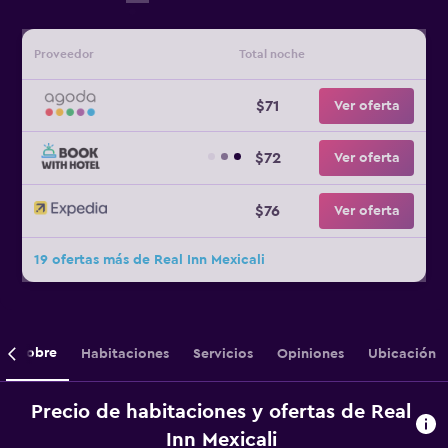
Proveedor
Total noche
$71
Ver oferta
$72
Ver oferta
$76
Ver oferta
19 ofertas más de Real Inn Mexicali
Sobre
Habitaciones
Servicios
Opiniones
Ubicación
Precio de habitaciones y ofertas de Real
Inn Mexicali