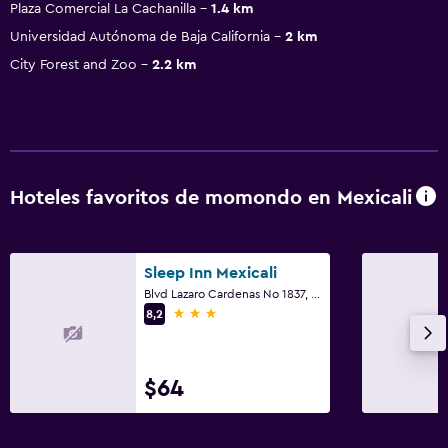
Plaza Comercial La Cachanilla
1.4 km
Universidad Autónoma de Baja California
2 km
City Forest and Zoo
2.2 km
Hoteles favoritos de momondo en Mexicali
Sleep Inn Mexicali
Blvd Lazaro Cardenas No 1837, Col Plutarco Elias Calles, Mexicali, Baja California
3 estrellas
8,2
$64