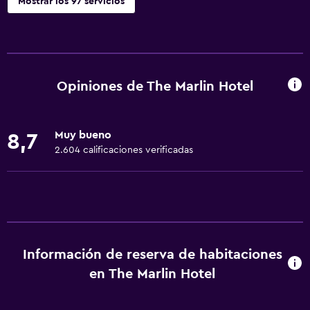
Mostrar los 97 servicios
Accesibilidad y adecuación
Unidad accesible para personas en silla de ruedas
Para no fumadores
Opiniones de The Marlin Hotel
Fregadero bajo
Entrada privada
Muy bueno
8,7
Mascotas permitidas bajo consulta (pueden aplicar cargos
2.604 calificaciones verificadas
extra)
Accesibilidad
Ducha adaptada para silla de ruedas
Ascensor
Silla para ducha
Información de reserva de habitaciones
Ascensor disponible
en The Marlin Hotel
Estacionamiento accesible