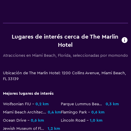
Habitaciones insonorizadas
Teléfono
Alfombrado
Vista a la ciudad
Lugares de interés cerca de The Marlin
Hotel
Baño
Atracciones en Miami Beach, Florida, seleccionadas por momondo
Secador de pelo
Albornoz
Ubicación de The Marlin Hotel: 1200 Collins Avenue, Miami Beach,
Baño privado
FL 33139
Inodoro adaptado
Mejores lugares de interés
Ducha
Wolfsonian FIU
0,2 km
Parque Lummus Beach
0,3 km
Gorro de baño
Miami Beach Architectural District
0,4 km
Flamingo Park
0,6 km
Aseo
Ocean Drive
0,6 km
Lincoln Road
1,0 km
Papel higiénico
Jewish Museum of Florida
1,2 km