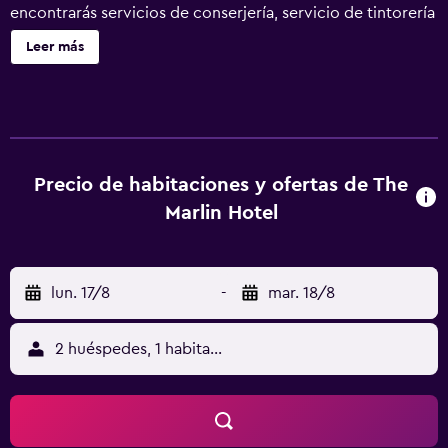
encontrarás servicios de conserjería, servicio de tintorería
y servicio de recepción 24 horas. The Marlin Hotel ofrece
Leer más
33 alojamientos con minibar y caja fuerte (cabe un
portátil). Todos los alojamientos tienen decoraciones
diferentes. Las camas están vestidas con sábanas de
algodón egipcio, edredón de plumas y ropa de cama de
alta calidad. Se ofrece una televisión LED de 55 pulgadas
con canales por satélite de suscripción y películas de
Precio de habitaciones y ofertas de The
pago. Los baños están equipados con ducha con cabezal
Marlin Hotel
de ducha tipo lluvia, albornoces, artículos de higiene
personal de diseño y artículos de higiene personal
gratuitos. Este hotel en Miami Beach ofrece acceso a
lun. 17/8
-
mar. 18/8
Internet wifi gratis. Los servicios para las personas de
negocios incluyen escritorio y teléfono; se ofrecen
llamadas locales gratuitas (pueden existir restricciones).
2 huéspedes, 1 habitación
Las habitaciones también incluyen máquina de café
espresso y botella de agua gratuita. Se ofrece servicio de
limpieza todos los días y es posible solicitar tabla de
planchar con plancha. Se pueden practicar las actividades