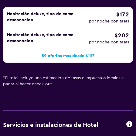
de ocio y esparcimiento que se indican más abajo en las
instalaciones o cerca del alojamiento (es posible que se
$172
Habitación deluxe, tipo de cama
desconocido
aplique un recargo).
por noche con tasas
$202
Habitación deluxe, tipo de cama
desconocido
por noche con tasas
59 ofertas más desde $127
*
El total incluye una estimación de tasas e impuestos locales a
pagar al hacer check-out.
Servicios e instalaciones de Hotel