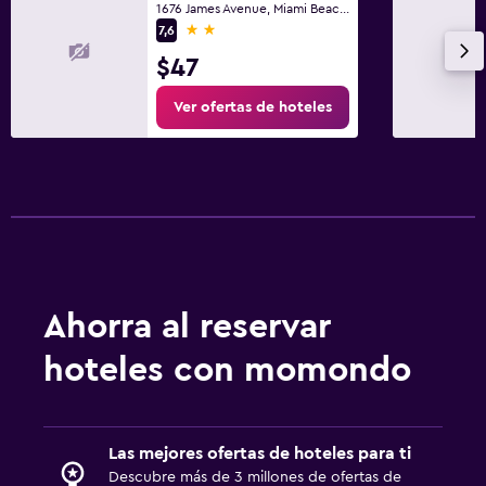
1676 James Avenue, Miami Beach, FL
Terraza/patio
2 estrellas
7,6
Sillas de playa
$47
Ver ofertas de hoteles
Lavandería
Servicio de planchado
Servicios de lavandería/tintorería
Ideal para familias
Cuidado de niños o guardería
Cuna/cama nido disponibles
Ahorra al reservar
hoteles con momondo
Actividades
Acceso a la playa
Las mejores ofertas de hoteles para ti
Descubre más de 3 millones de ofertas de