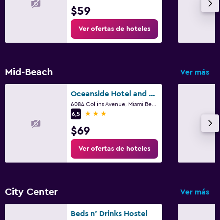
TV por cable o vía satélite
$59
Radio
Ver ofertas de hoteles
TV
Base dock para smartphone
Mid-Beach
Ver más
Zona de trabajo
Oceanside Hotel and Suites
Fax/fotocopiadora
6084 Collins Avenue, Miami Beach, FL
Caja fuerte para laptops
3 estrellas
6,5
Escritorio
$69
Ver ofertas de hoteles
Estacionamiento y transporte
Estacionamiento
Valet parking
City Center
Ver más
Aire libre
Beds n' Drinks Hostel