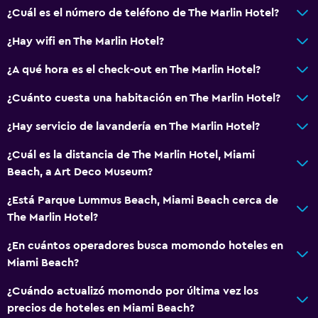
¿Cuál es el número de teléfono de The Marlin Hotel?
Check-out exprés
Check-in/check-out privado
¿Hay wifi en The Marlin Hotel?
Recepción 24 horas
¿A qué hora es el check-out en The Marlin Hotel?
Caja fuerte
¿Cuánto cuesta una habitación en The Marlin Hotel?
Botella de agua
¿Hay servicio de lavandería en The Marlin Hotel?
General
¿Cuál es la distancia de The Marlin Hotel, Miami
Ventana
Beach, a Art Deco Museum?
Habitaciones familiares
¿Está Parque Lummus Beach, Miami Beach cerca de
Piso de parquet o madera noble
The Marlin Hotel?
Vista a punto de interés
¿En cuántos operadores busca momondo hoteles en
Espacio de almacenamiento
Miami Beach?
Zona de estar
¿Cuándo actualizó momondo por última vez los
Sofá
precios de hoteles en Miami Beach?