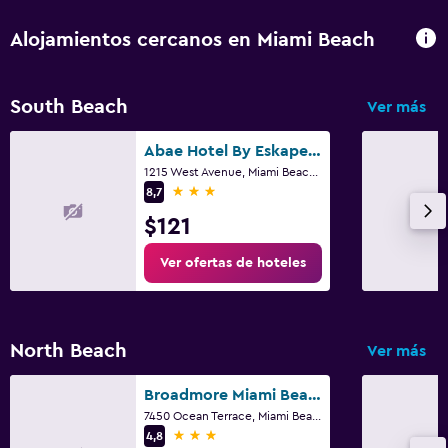
Sofá cama
Alojamientos cercanos en Miami Beach
Perchero
Armario o clóset
South Beach
Ver más
Salud y seguridad
Abae Hotel By Eskape Collection
1215 West Avenue, Miami Beach, FL
Limpieza diaria
3 estrellas
8,7
Cámaras CCTV en zonas comunes
$121
Cámaras CCTV en el exterior
Ver ofertas de hoteles
Seguridad las 24 horas
Detector de monóxido de carbono
Caja fuerte
North Beach
Ver más
Sistema de entretenimiento
Broadmore Miami Beach
7450 Ocean Terrace, Miami Beach, FL
TV de pantalla plana
3 estrellas
4,8