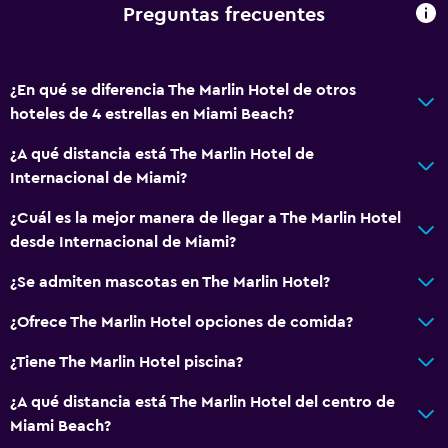
Toallas
Preguntas frecuentes
Champú
Gel de ducha
¿En qué se diferencia The Marlin Hotel de otros
Toallas/ropa de cama (cargo adicional)
hoteles de 4 estrellas en Miami Beach?
Papeleras
¿A qué distancia está The Marlin Hotel de
Acondicionador
Internacional de Miami?
Servicios y facilidades
¿Cuál es la mejor manera de llegar a The Marlin Hotel
desde Internacional de Miami?
Cajero automático/banco
Renta de autos
¿Se admiten mascotas en The Marlin Hotel?
Servicio de despertador
¿Ofrece The Marlin Hotel opciones de comida?
Servicio de conserjería
¿Tiene The Marlin Hotel piscina?
Instalaciones para reuniones
¿A qué distancia está The Marlin Hotel del centro de
Mostrador de información turística
Miami Beach?
Acceso con tarjeta