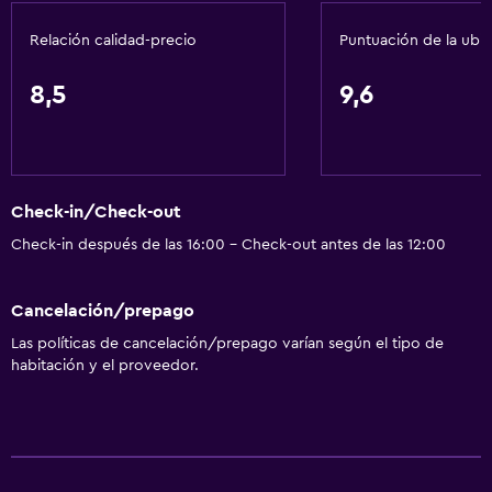
Tina de baño adaptada
Relación calidad-precio
Puntuación de la ubi
Habitación hipoalergénica
Inodoro con barras de apoyo
8,5
9,6
Plantas superiores accesibles por ascensor
Servicios básicos
Wifi disponible en todas las instalaciones
Check-in/Check-out
Internet
Check-in después de las 16:00 - Check-out antes de las 12:00
Extinguidor
Cancelación/prepago
Artículos de aseo gratis
Las políticas de cancelación/prepago varían según el tipo de
Alarma de humo
habitación y el proveedor.
Aire acondicionado
Wifi gratis
Ropa de cama