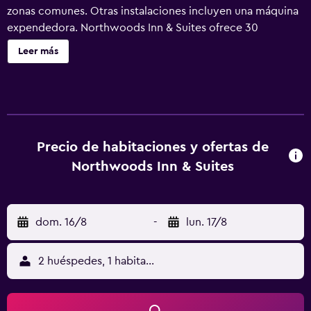
zonas comunes. Otras instalaciones incluyen una máquina
expendedora. Northwoods Inn & Suites ofrece 30
alojamientos con bañera de hidromasaje privada cubierta
Leer más
y secador de pelo. Se ofrece televisión por cable. Se
ofrece servicio de limpieza todos los días y es posible
solicitar tabla de planchar con plancha.
Precio de habitaciones y ofertas de
Northwoods Inn & Suites
dom. 16/8
-
lun. 17/8
2 huéspedes, 1 habitación