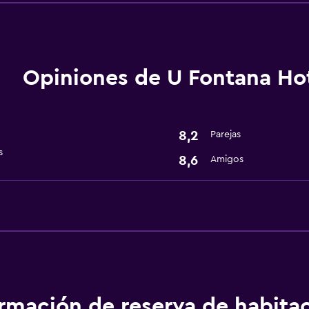
Opiniones de U Fontana Ho
8,2
Parejas
s
8,6
Amigos
ormación de reserva de habita