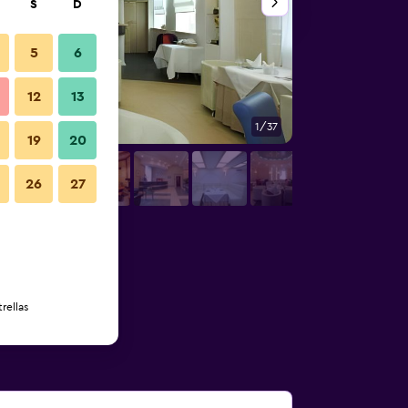
S
D
5
6
12
13
1/37
Recepción
19
20
26
27
rellas