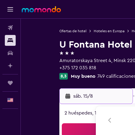
Vuelos
Ofertas de hotel
Hoteles en Europa
Ho
Alojamientos
U Fontana Hotel
3 estrellas
Autos
Amuratorskaya Street 4, Minsk 22
Planifica con IA
+375 172 035 818
Muy bueno
749 calificacione
8,3
Trips
sáb. 15/8
-
Español
2 huéspedes, 1 habitación
Bus