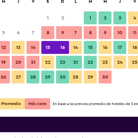
M
J
V
S
D
L
M
M
J
V
1
2
1
2
3
4
5
6
7
8
9
7
8
9
10
11
Restaurante
12
13
14
15
16
14
15
16
17
18
Ver precios
19
20
21
22
23
21
22
23
24
25
Fotos
26
27
28
29
30
28
29
30
Ver precios
Ver precios
Promedio
Más caro
En base a los precios promedio de hoteles de 3 est