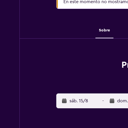
En este momento no mostramos
Sobre
P
sáb. 15/8
-
dom.