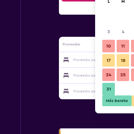
L
M
3
4
Proveedor
10
11
Proveedor para U Fontana Hotel
17
18
24
25
Proveedor para U Fontana Hotel
31
Proveedor para U Fontana Hotel
Más barato