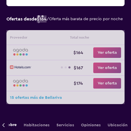
Ofertas desde
$164
/
Oferta más barata de precio por noche
Proveedor
Total noche
$164
Ver oferta
$167
Ver oferta
$174
Ver oferta
15 ofertas más de Bellariva
Sobre
Habitaciones
Servicios
Opiniones
Ubicación