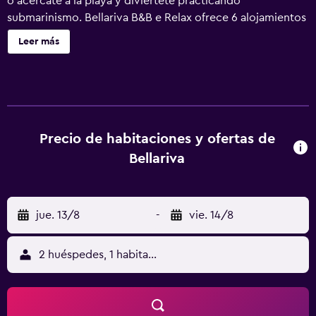
o acércate a la playa y diviértete practicando
submarinismo. Bellariva B&B e Relax ofrece 6 alojamientos
con minibar y caja fuerte. Las camas están vestidas con
Leer más
ropa de cama de alta calidad. Se ofrece una televisión de
pantalla plana con canales por satélite y películas de
estreno. Los baños están equipados con ducha, artículos
de higiene personal gratuitos y secador de pelo. Este bed
and breakfast en Monopoli ofrece acceso a Internet wifi
gratis. Los servicios para las personas de negocios
Precio de habitaciones y ofertas de
incluyen escritorio y teléfono. Se ofrece servicio de
Bellariva
limpieza todos los días y es posible solicitar tabla de
planchar con plancha. En el alojamiento hay piscina al aire
libre y bañera de hidromasaje. Se pueden practicar las
jue. 13/8
-
vie. 14/8
actividades de ocio y esparcimiento que se indican más
abajo en las instalaciones o cerca del alojamiento (es
posible que se aplique un recargo).
2 huéspedes, 1 habitación