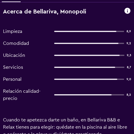
Acerca de Bellariva, Monopoli
Limpieza
8,9
Comodidad
9,2
Ubicación
9,3
Servicios
8,7
Personal
9,0
Relación calidad-
8,2
precio
Cuando te apetezca darte un baño, en Bellariva B&B e
Relax tienes para elegir: quédate en la piscina al aire libre